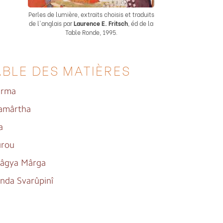
Perles de lumière, extraits choisis et traduits
de l'anglais par
Laurence E. Fritsch
, éd de la
Table Ronde, 1995.
ABLE DES MATIÈRES
arma
amârtha
a
rou
râgya Mârga
nda Svarûpinî