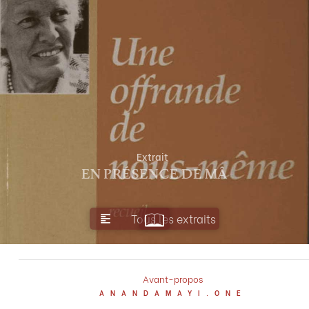
Extrait
En présence de Mâ
Tous les extraits
UNE OFFRANDE DE NOUS-MÊME
CHAPITRE PRÉCÉDENT
Avant-propos
ANANDAMAYI.ONE
Lors d’une soirée, en avril 94, Mâ Sûryânanda Lakshmî commenta
EXTRAIT SUIVANT