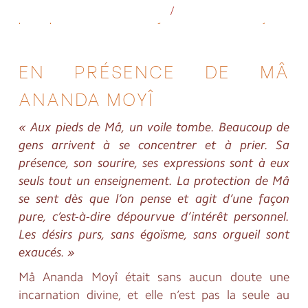
quelques paroles de Mâ Ânanda Moyî extraites du livre traduit et
/
préfacé par Josette Herbert : L’enseignement de Mâ Ânanda Moyî
EN PRÉSENCE DE MÂ
ANANDA MOYÎ
« Aux pieds de Mâ, un voile tombe. Beaucoup de
gens arrivent à se concentrer et à prier. Sa
présence, son sourire, ses expressions sont à eux
seuls tout un enseignement. La protection de Mâ
se sent dès que l’on pense et agit d’une façon
pure, c’est-à-dire dépourvue d’intérêt personnel.
Les désirs purs, sans égoïsme, sans orgueil sont
exaucés. »
Mâ Ananda Moyî était sans aucun doute une
incarnation divine, et elle n’est pas la seule au