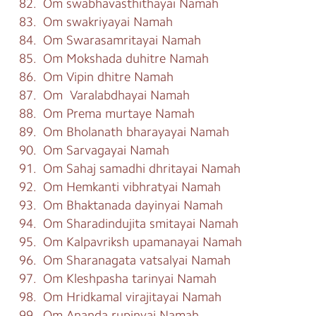
82. Om swabhavasthithayai Namah
83. Om swakriyayai Namah
84. Om Swarasamritayai Namah
85. Om Mokshada duhitre Namah
86. Om Vipin dhitre Namah
87. Om Varalabdhayai Namah
88. Om Prema murtaye Namah
89. Om Bholanath bharayayai Namah
90. Om Sarvagayai Namah
91. Om Sahaj samadhi dhritayai Namah
92. Om Hemkanti vibhratyai Namah
93. Om Bhaktanada dayinyai Namah
94. Om Sharadindujita smitayai Namah
95. Om Kalpavriksh upamanayai Namah
96. Om Sharanagata vatsalyai Namah
97. Om Kleshpasha tarinyai Namah
98. Om Hridkamal virajitayai Namah
99. Om Ananda rupinyai Namah