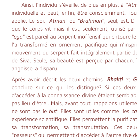
Ainsi, l'individu s'éveille, de plus en plus, à
"At
individuelle et peut, enfin,
être
consciemment. Toute
abolie. Le Soi,
"Atman"
ou
"Brahman"
, seul, est. L'
que le corps vit mais il est, seulement, utilisé par
"ego"
est pareil au serpent inoffensif qui entoure le
l'a transformé en ornement pacifique qui n'inspir
mouvement du serpent fait intégralement partie de
de Siva. Seule, sa beauté est perçue par chacun. 
angoisse, a disparu.
Après avoir décrit les deux chemins -
Bhakti
et
G
conclure sur ce qui les distingue? Si ces deu
d'accéder à la connaissance divine étaient semblabl
pas lieu d'être...Mais, avant tout, rappelons utile
ne sont pas le
but
. Elles sont utiles comme les
ca
expérience scientifique. Elles permettent la purific
sa transformation, sa transmutation. Ces de
"passeurs" qui permettent d'accéder à l'autre rive de