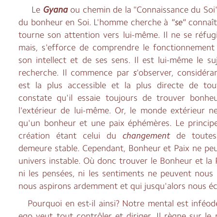
Le
Gyana
ou chemin de la "Connaissance du Soi
du bonheur en Soi. L'homme cherche à
"se"
connaîtr
tourne son attention vers lui-même. Il ne se réfu
mais, s'efforce de comprendre le fonctionnement
son intellect et de ses sens. Il est lui-même le su
recherche. Il commence par
s
'observer, considér
est la plus accessible et la plus directe de tou
constate qu'il essaie toujours de trouver bonheur
l'extérieur de lui-même. Or, le monde extérieur n
qu'un bonheur et une paix éphémères. Le principe 
création étant celui du
changement
de toutes
demeure stable. Cependant, Bonheur et Paix ne peu
univers instable. Où donc trouver le Bonheur et la P
ni les pensées, ni les sentiments ne peuvent nous
nous aspirons ardemment et qui jusqu'alors nous é
Pourquoi en est-il ainsi? Notre mental est inféod
ego veut tout contrôler et diriger. Il règne sur le