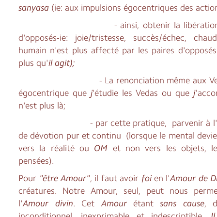
sanyasa
(ie: aux impulsions égocentriques des actio
- ainsi, obtenir la libération du j
d'opposés-ie: joie/tristesse, succès/échec, chaud
humain n'est plus affecté par les paires d'opposés
plus qu'
il agit);
- La renonciation même aux Ve
égocentrique que
j
'étudie les Vedas ou que
j
'acco
n'est plus là;
- par cette pratique, parvenir à l'obte
de dévotion pur et continu (lorsque le mental devie
vers la réalité ou
OM
et non vers les objets, l
pensées).
Pour
"être Amour"
, il faut avoir
foi
en l'
Amour de D
créatures. Notre Amour, seul, peut nous perme
l'
Amour divin
. Cet
Amour
étant
sans cause
, 
inconditionnel, inexprimable et indescriptible,
Il