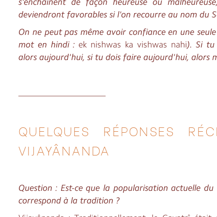
s'enchaînent de façon heureuse ou malheureuse,
deviendront favorables si l'on recourre au nom du S
On ne peut pas même avoir confiance en une seule 
mot en hindi :
ek nishwas ka vishwas nahi
). Si t
alors aujourd'hui, si tu dois faire aujourd'hui, alors
____________________
QUELQUES RÉPONSES RÉC
VIJAYÂNANDA
Question : Est-ce que la popularisation actuelle d
correspond à la tradition ?