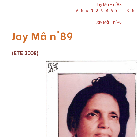
Jay Mâ - n°88
NUMERO
37
ANANDAMAYI.ON
NUMERO SUIVANT
Jay Mâ - n°90
Jay Mâ n°89
(ETE 2008)