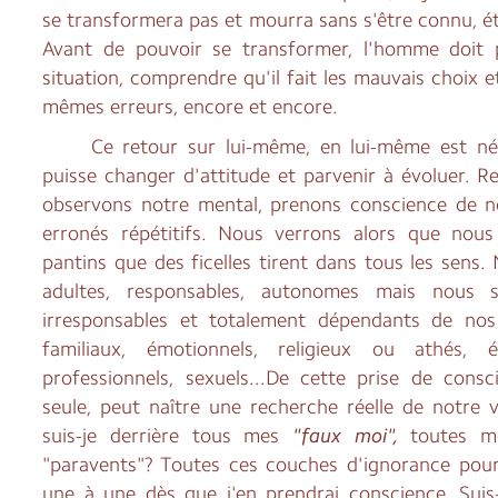
se transformera pas et mourra sans s'être connu, é
Avant de pouvoir se transformer, l'homme doit 
situation, comprendre qu'il fait les mauvais choix et
mêmes erreurs, encore et encore.
Ce retour sur lui-même, en lui-même est néce
puisse changer d'attitude et parvenir à évoluer. R
observons notre mental, prenons conscience de 
erronés répétitifs. Nous verrons alors que nous
pantins que des ficelles tirent dans tous les sens
adultes, responsables, autonomes mais nous s
irresponsables et totalement dépendants de nos
familiaux, émotionnels, religieux ou athés, éd
professionnels, sexuels...De cette prise de consc
seule, peut naître une recherche réelle de notre 
suis-je derrière
tous mes
"faux moi",
toutes m
"paravents"? Toutes ces couches d'ignorance pour
une à une dès que j'en prendrai conscience. Suis-