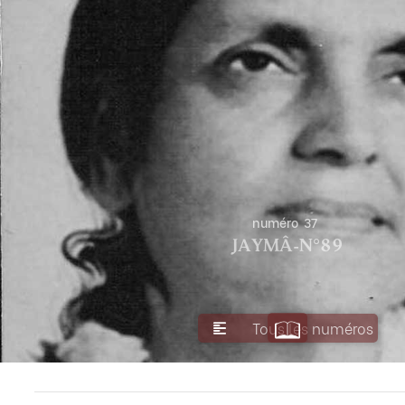
numéro
37
JayMâ-n°89
Tous les numéros
JAY MÂ
NUMERO PRÉCÉDENT