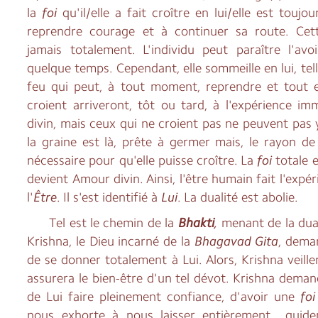
la
foi
qu'il/elle a fait croître en lui/elle est toujou
reprendre courage et à continuer sa route. Ce
jamais totalement. L'individu peut paraître l'avo
quelque temps. Cependant, elle sommeille en lui, tel
feu qui peut, à tout moment, reprendre et tout 
croient arriveront, tôt ou tard, à l'expérience i
divin, mais ceux qui ne croient pas ne peuvent pas 
la graine est là, prête à germer mais, le rayon de
nécessaire pour qu'elle puisse croître. La
foi
totale 
devient Amour divin. Ainsi, l'être humain fait l'exp
l'
Être
. Il s'est identifié à
Lui
. La dualité est abolie.
Tel est le chemin de la
Bhakti
,
menant de la duali
Krishna, le Dieu incarné de la
Bhagavad Gita
, dema
de se donner totalement à Lui. Alors, Krishna veill
assurera le bien-être d'un tel dévot. Krishna dem
de Lui faire pleinement confiance, d'avoir une
foi
nous exhorte à nous laisser entièrement guide