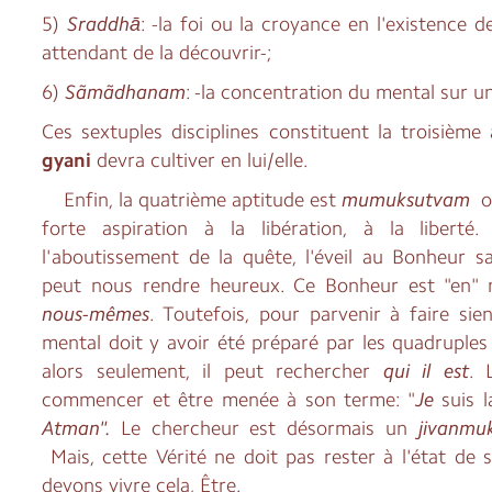
5)
Sraddhā
: -la foi ou la croyance en l'existence 
attendant de la découvrir-;
6)
Sãmãdhanam
: -la concentration du mental sur un
Ces sextuples disciplines constituent la troisième 
gyani
devra cultiver en lui/elle.
Enfin, la quatrième aptitude est
mumuksutvam
ou
forte aspiration à la libération, à la liberté.
l'aboutissement de la quête, l'éveil au Bonheur s
peut nous rendre heureux. Ce Bonheur est "en" 
nous-mêmes
. Toutefois, pour parvenir à faire sien
mental doit y avoir été préparé par les quadruples 
alors seulement, il peut rechercher
qui il est
. 
commencer et être menée à son terme: "
Je
suis 
Atman".
Le chercheur est désormais un
jivanmu
Mais, cette Vérité ne doit pas rester à l'état de
devons vivre cela, Être.