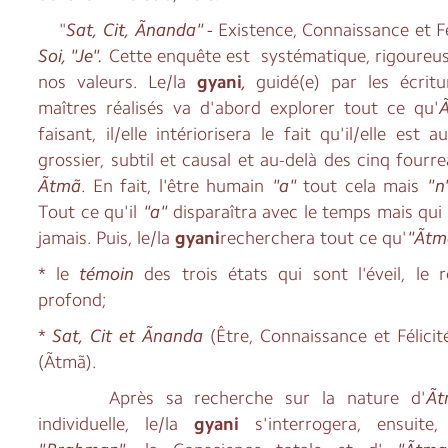
"
Sat, Cit, Ãnanda" -
Existence, Connaissance et Fé
Soi, "Je".
Cette enquête est systématique, rigoureus
nos valeurs. Le/la
gyani
,
guidé(e) par les écrit
maîtres réalisés va d'abord explorer tout ce qu'
faisant, il/elle intériorisera le fait qu'il/elle est
grossier, subtil et causal et au-delà des cinq four
Ãtmã
. En fait, l'être humain
"a"
tout cela mais
"n
Tout ce qu'il
"a"
disparaîtra avec le temps mais qui 
jamais. Puis, le/la
gyani
recherchera tout ce qu'
"Ãt
* le
témoin
des trois états qui sont l'éveil, le 
profond;
*
Sat, Cit et Ãnanda
(Être, Connaissance et Félicit
(Ãtmã).
Après sa recherche sur la nature d'
Ã
individuelle, le/la
gyani
s'interrogera, ensuite,