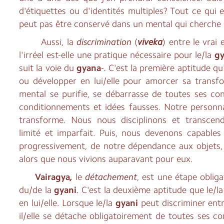
d'étiquettes ou d'identités multiples? Tout ce qui 
peut pas être conservé dans un mental qui cherche l
Aussi, la
discrimination
(
viveka
) entre le vrai e
l'irréel est-elle une pratique nécessaire pour le/la
gy
suit la voie du
gyana
-.
C'est la première aptitude qu'
ou développer en lui/elle pour amorcer sa transfo
mental se purifie, se débarrasse de toutes ses co
conditionnements et idées fausses. Notre personna
transforme. Nous nous disciplinons et transcen
limité et imparfait. Puis, nous devenons capables
progressivement, de notre dépendance aux objets,
alors que nous vivions auparavant pour eux.
Vairagya
,
le
détachement
, est une étape oblig
du/de la
gyani
.
C'est la deuxième aptitude que le/l
en lui/elle. Lorsque le/la
gyani
peut discriminer entre
il/elle se détache obligatoirement de toutes ses c