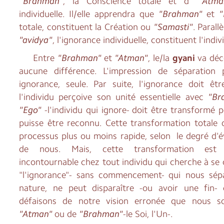
"Brahman"
, la Conscience totale et d'
"Ãtma
individuelle. Il/elle apprendra que
"Brahman"
et
totale, constituent la Création ou
"Samasti"
. Paral
"avidya"
, l'ignorance individuelle, constituent l'indi
Entre
"Brahman"
et
"Atman"
, le/la
gyani
va déco
aucune différence. L'impression de séparation 
ignorance, seule. Par suite, l'ignorance doit êt
l'individu perçoive son unité essentielle avec
"Br
"Ego"
-l'individu qui ignore- doit être transformé 
puisse être reconnu. Cette transformation totale d
processus plus ou moins rapide, selon le degré d'
de nous. Mais, cette transformation est 
incontournable chez tout individu qui cherche à se 
"l'ignorance"- sans commencement- qui nous sép
nature, ne peut disparaître -ou avoir une fin-
défaisons de notre vision erronée que nous 
"Atman"
ou de
"Brahman"
-le Soi, l'Un-.