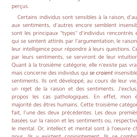
perçus.
Certains individus sont sensibles à la raison, d'au
aux sentiments, d'autres encore semblent insensib
sont les principaux "types" d'individus rencontré
qui se sentent attirés par l'argumentation, le raiso
leur intelligence pour répondre à leurs questions. 
par leurs sentiments, se serviront de leur intuiti
Quant à la troisième catégorie, elle n'existe pas v
mais concerne des individus qui
se croient
insensibl
sentiments. Ils ont développé, au cours de leur vie
un rejet de la raison et des sentiments. J'exclus
propos les cas pathologiques. En effet, mon 
majorité des êtres humains. Cette troisième catégor
fait, l'une des deux précédentes. Les deux premiè
basées sur la raison et les sentiments ou, respective
le mental. Or, intellect et mental sont à l'oeuvre 
nous. Ils y existent conjointement. Ils se comb