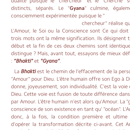
dualité puisque le "chercheur" et le "Cherché"
distincts, séparés. Le "
Gyana
" culmine, égalem
consciemment expérimentée p
chercheur" réalise qu'il est l
L'Amour, le Soi ou la Conscience sont Ce qui doit 
trois mots ont la même signification. Ils désignent to
début et la fin de ces deux chemins sont identiques
distingue ? Mais, avant tout, essayons de mieux dé
:
"Bhakti"
et
"Gyana"
.
La
Bhakti
est le chemin de l'effacement de la pers
"Amour" pour Dieu. L'être humain offre son Ego à Di
donne, joyeusement, son individualité. C'est la voie 
Dieu. Cette voie est fusion de toute différence dan
par Amour. L'être humain n'est alors qu'Amour. La "
conscience de son existence en tant qu' "océan". L'
donc, à la fois, la condition première et ultime 
d'opérer la transformation décrite ci-avant. Cet 