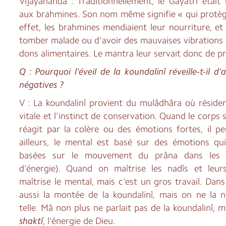
Vijayânanda : Traditionnellement, le Gayatrî étai
aux brahmines. Son nom même signifie « qui protèg
effet, les brahmines mendiaient leur nourriture, et
tomber malade ou d'avoir des mauvaises vibrations 
dons alimentaires. Le mantra leur servait donc de p
Q : Pourquoi l'éveil de la koundalinî réveille-t-il 
négatives ?
V : La koundalinî provient du mulâdhâra où résident
vitale et l'instinct de conservation. Quand le corps s
réagit par la colère ou des émotions fortes, il p
ailleurs, le mental est basé sur des émotions qu
basées sur le mouvement du prâna dans les n
d'énergie). Quand on maîtrise les nadîs et leu
maîtrise le mental, mais c'est un gros travail. Dans 
aussi la montée de la koundalinî, mais on ne l
telle. Mâ non plus ne parlait pas de la koundalinî, 
shaktî
, l'énergie de Dieu.