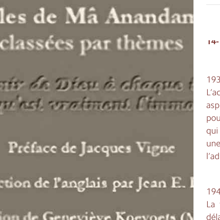
PAR
14
19
L’a
asp
pou
qui
une
l’a
19
La 
dél