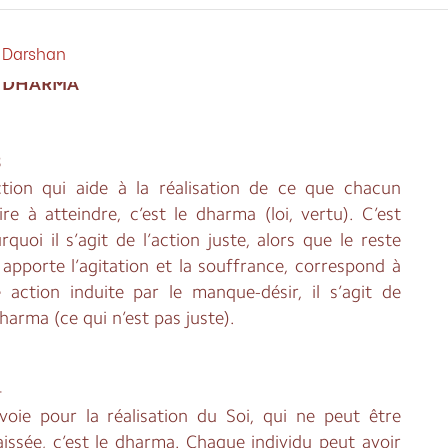
OLES DE MÂ ANANDAMAYÎ
CHAPITRE
14
HOME
/ MEDIA
CHAPITRE PRÉCÉDENT
Darshan
- DHARMA
3
ction qui aide à la réalisation de ce que chacun
ire à atteindre, c’est le dharma (loi, vertu). C’est
rquoi il s’agit de l’action juste, alors que le reste
 apporte l’agitation et la souffrance, correspond à
 action induite par le manque-désir, il s’agit de
dharma (ce qui n’est pas juste).
4
voie pour la réalisation du Soi, qui ne peut être
aissée, c’est le dharma. Chaque individu peut avoir