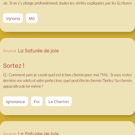
vie. Si on s'y plonge profondément, toutes les vérités expliquées par les Ecritures
sont là, prêtes à se révéler !
Vijnana
Mâ
La Saturée de joie
Source :
Sortez !
Q : Comment puis-je savoir quel est le bon chemin pour moi ? Mâ : Si vous restez
derrière vos volets et votre porte close, quel peut être le chemin ?Sortez !Le chemin
apparaîtra de lui-même !
Ignorance
Foi
Le Chemin
La Saturée de joie
Source :