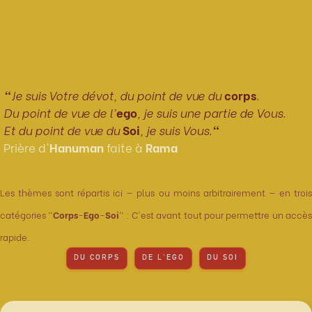
"
Je suis Votre dévot, du point de vue du
corps
.
Du point de vue de l'
ego
, je suis une partie de Vous.
Et du point de vue du
Soi
, je suis Vous.
"
Prière d'
Hanuman
faite à
Rama
Les thèmes sont répartis ici — plus ou moins arbitrairement — en trois
catégories "
Corps
-
Ego
-
Soi
" : C'est avant tout pour permettre un accè
rapide.
DU CORPS
DE L'EGO
DU SOI