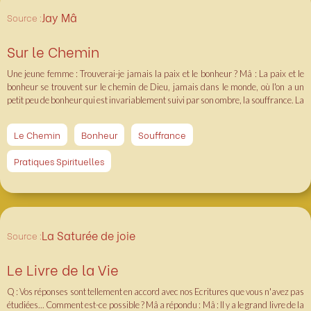
Jay Mâ
Source :
Sur le Chemin
Une jeune femme : Trouverai-je jamais la paix et le bonheur ? Mâ : La paix et le
bonheur se trouvent sur le chemin de Dieu, jamais dans le monde, où l'on a un
petit peu de bonheur qui est invariablement suivi par son ombre, la souffrance. La
jeune femme (après une longue conversation) : Je n'oublierai jamais ce que vous
m'avez dit.Mâ : oublier ? Cela ne suffit pas. Vous devez méditer au moins cinq
Le Chemin
Bonheur
Souffrance
minutes tous les jours suivant les lignes prescrites par votre propre religion, et
n'oubliez pas cette amie (en se montrant du doigt) !
Pratiques Spirituelles
La Saturée de joie
Source :
Le Livre de la Vie
Q : Vos réponses sont tellement en accord avec nos Ecritures que vous n'avez pas
étudiées... Comment est-ce possible ? Mâ a répondu : Mâ : Il y a le grand livre de la