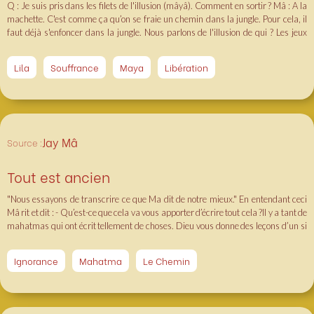
Q : Je suis pris dans les filets de l'illusion (mâyâ). Comment en sortir ? Mâ : A la
machette. C'est comme ça qu’on se fraie un chemin dans la jungle. Pour cela, il
faut déjà s'enfoncer dans la jungle. Nous parlons de l'illusion de qui ? Les jeux
d'illusions de Dieu n'ont pas de commencement. Pourtant ils peuvent avoir une
fin. Même au plus profond de la jungle, on peut ouvrir une clairière. Un pot bien
Lila
Souffrance
Maya
Libération
astiqué révèle sa qualité. "Cela qui est" resplendit quand on a suffisamment
frotté ! Comment retirer la pellicule de l'illusion ? Dans la compagnie des sages, et
en suivant les conseils de son guide (guru). Tant que le guide de n'a pas été trouvé,
tous les noms font écho à Son Nom, toutes les formes sont Sa forme, toutes les
qualités, Sa qualité. Réfléchissez bien à cette question : comment me libérer de
l'illusion ? Quelle est la voie ? Quels sont les moyens ? D'une façon ou d'une autre,
Jay Mâ
Source :
pensez toujours à Lui. Nos pensées, nos paroles, dédions-les Lui. Le reste n'est que
futilité et souffrance.
Tout est ancien
"Nous essayons de transcrire ce que Ma dit de notre mieux." En entendant ceci
Mâ rit et dit : - Qu’est-ce que cela va vous apporter d’écrire tout cela ?Il y a tant de
mahatmas qui ont écrit tellement de choses. Dieu vous donne des leçons d’un si
grand nombre de manières différentes, n’est-ce pas suffisant ? Cela ne fera qu’un
ouvrage de plus du même genre ; Qu’allez-vous écrire de nouveau ? Rien n’est
Ignorance
Mahatma
Le Chemin
nouveau, tout est ancien.En disant cela, elle se mit à rire comme une enfant….