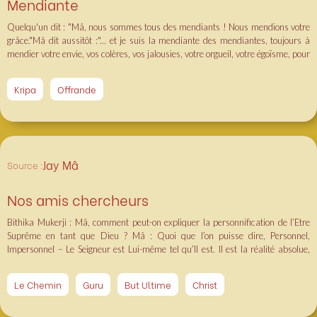
Mendiante
mais elle crée des liens, des attaches. Seule la méditation sur les choses vraies
peut rompre ces attaches. samskâra
Quelqu'un dit : "Mâ, nous sommes tous des mendiants ! Nous mendions votre
grâce."Mâ dit aussitôt :"... et je suis la mendiante des mendiantes, toujours à
mendier votre envie, vos colères, vos jalousies, votre orgueil, votre égoïsme, pour
que vous les déposiez enfin aux pieds des dieux de vos temples ! »
Kripa
Offrande
Jay Mâ
Source :
Nos amis chercheurs
Bithika Mukerji : Mâ, comment peut-on expliquer la personnification de l’Etre
Suprême en tant que Dieu ? Mâ : Quoi que l’on puisse dire, Personnel,
Impersonnel – Le Seigneur est Lui-même tel qu’Il est. Il est la réalité absolue,
omniprésente dans l’univers, autant que demeurant au plus profond de l’être
(antaryâmin). Il est au-delà de toute compréhension, et en même temps, Il est le
Le Chemin
Guru
But Ultime
Christ
Soi intérieur en chacun, n’est-ce pas ? Lui seul est (qu’on le considère comme
inconnu, ou à connaître) Celui qui est sans nom, sans forme. Cependant, tous les
Noms sont Siens, Il est présent partout et universellement manifesté. Où n’est-il