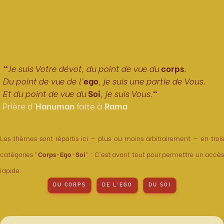
"
Je suis Votre dévot, du point de vue du
corps
.
Du point de vue de l'
ego
, je suis une partie de Vous.
Et du point de vue du
Soi
, je suis Vous.
"
Prière d'
Hanuman
faite à
Rama
Les thèmes sont répartis ici — plus ou moins arbitrairement — en trois
catégories "
Corps
-
Ego
-
Soi
" : C'est avant tout pour permettre un accè
rapide.
DU CORPS
DE L'EGO
DU SOI