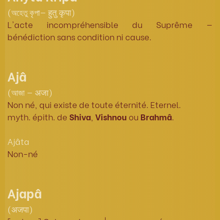
(অহেতু কৃপা— हुतु कृपा)
L'acte incompréhensible du Suprême —
bénédiction sans condition ni cause.
Ajâ
(আজা — अजा)
Non né, qui existe de toute éternité. Eternel.
myth. épith. de
Shiva
,
Vishnou
ou
Brahmâ
.
Ajâta
Non-né
Ajapâ
(अजपा)