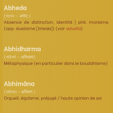
Abheda
(অভেদ — अभेद:)
Absence de distinction, identité | phil. monisme.
(opp. dualisme [
bheda
]) (voir
advaïta
)
Abhidharma
(অভিধর্ম — अभिधम्म)
Métaphysique (en particulier dans le bouddhisme)
Abhimâna
(অভিমান —अभिमन:)
Orgueil; égoïsme; préjugé / haute opinion de soi