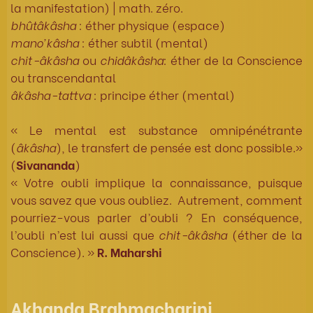
la manifestation) | math. zéro.
bhûtâkâsha
: éther physique (espace)
mano’kâsha
: éther subtil (mental)
chit-âkâsha
ou
chidâkâsha
: éther de la Conscience
ou transcendantal
âkâsha-tattva
: principe éther (mental)
« Le mental est substance omnipénétrante
(
âkâsha
), le transfert de pensée est donc possible.»
(
Sivananda
)
« Votre oubli implique la connaissance, puisque
vous savez que vous oubliez. Autrement, comment
pourriez-vous parler d’oubli ? En conséquence,
l’oubli n’est lui aussi que
chit-âkâsha
(éther de la
Conscience). »
R. Maharshi
Akhanda Brahmacharini