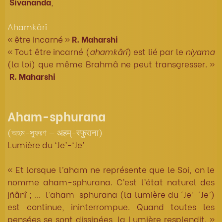
Sivananda
,
Ahamkârî
« être incarné »
R. Maharshi
« Tout être incarné (
ahamkârî
) est lié par le
niyama
(la loi) que même Brahmâ ne peut transgresser. »
R. Maharshi
Aham-sphurana
(অহম-স্ফুরণ — अहम्-स्फुराना)
Lumière du ‘Je’-‘Je’
« Et lorsque l’aham ne représente que le Soi, on le
nomme aham-sphurana. C’est l’état naturel des
jñânî ; ... l’aham-sphurana (la lumière du ‘Je’-‘Je’)
est continue, ininterrompue. Quand toutes les
pensées se sont dissipées, la Lumière resplendit. »