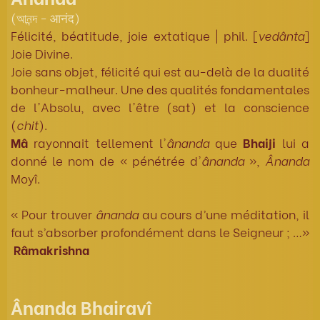
(আনন্দ - आनंद)
Félicité, béatitude, joie extatique | phil. [
vedânta
]
Joie Divine.
Joie sans objet, félicité qui est au-delà de la dualité
bonheur-malheur. Une des qualités fondamentales
de l'Absolu, avec l'être (sat) et la conscience
(
chit
).
Mâ
rayonnait tellement l'
ânanda
que
Bhaiji
lui a
donné le nom de « pénétrée d'
ânanda
»,
Ânanda
Moyî.
« Pour trouver
ânanda
au cours d’une méditation, il
faut s’absorber profondément dans le Seigneur ; …»
Râmakrishna
Ânanda Bhairavî