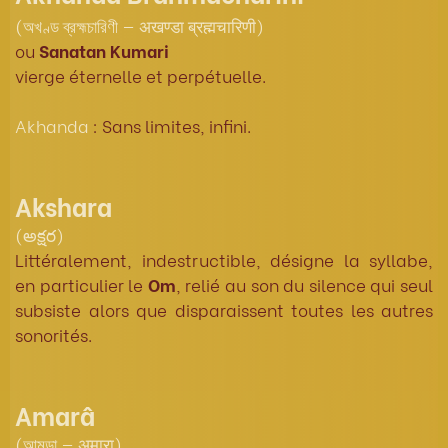
(অখণ্ড ব্রহ্মচারিণী — अखण्डा ब्रह्मचारिणी)
ou
Sanatan Kumari
vierge éternelle et perpétuelle.
Akhanda
: Sans limites, infini.
Akshara
(అక్షర)
Littéralement, indestructible, désigne la syllabe,
en particulier le
Om
, relié au son du silence qui seul
subsiste alors que disparaissent toutes les autres
sonorités.
Amarâ
(আমড়া — अमारा)