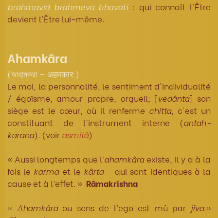
brahmavid
brahmeva
bhavati
: qui connaît l'Être
devient l'Être lui-même.
Ahamkâra
(আহামকরা — अहमकार:)
Le moi, la personnalité, le sentiment d'individualité
/ égoïsme, amour-propre, orgueil; [
vedânta
] son
siège est le cœur, où il renferme
chitta
, c'est un
constituant de l'instrument interne (
antah-
karana
). (voir
asmitâ
)
« Aussi longtemps que l’
ahamkâra
existe, il y a à la
fois le
karma
et le
kârta
– qui sont identiques à la
cause et à l’effet. »
Râmakrishna
«
Ahamkâra
ou sens de l’ego est mû par
jîva.
»