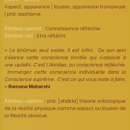
Aspect, apparence | illusion, apparence trompeuse
| phil. sophisme.
Âbhâsa-samvit
: Connaissance réfléchie
Âbhâsa-sat
: Etre réfléchi
«
Le bhûman seul existe. Il est infini. De son sein
s’élance cette conscience limitée qui s’associe à
une upâdhi. C’est l’âbhâsa, ou conscience réfléchie.
Immergez cette conscience individuelle dans la
Conscience suprême. C’est ce qui vous reste à faire.
»
Ramana Maharshi
Âbhâsa-vâdam
: phil. [
shâkta
] théorie ontologique
de la réalité physique comme aspect ou illusion de
la Réalité absolue.