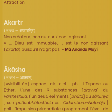
Attraction.
Akartr
(আকর্ত — अकारत्रि)
Non créateur, non auteur / non-agissant.
« … Dieu est immuable, Il est le non-agissant
(
akarta
) puisqu’il n’agit pas. »
Mâ Ananda Moyî
Âkâsha
(আকাশ — आकाश)
[«visibilité»] espace, air, ciel | phil. l'Espace ou
Éther, l'une des 9 substances [
dravya
] du
vaïsheshika
, l'un des 5 éléments [
bhûta
] du
sânkhya
; son
pañcabhûtasthala
est
Cidambara-Natarâja
|
phil. l'Impulsion primordiale (proprement l'éveil de