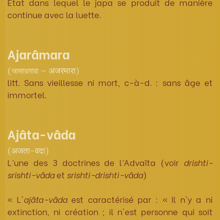
Etat dans lequel le japa se produit de manière
continue avec la luette.
Ajarâmara
(আজারমারা — अजरमारा)
litt. Sans vieillesse ni mort, c-à-d. : sans âge et
immortel.
Ajâta-vâda
(अजता-वदा)
L’une des 3 doctrines de l’Advaïta (voir
drishti-
srishti-vâda
et
srishti-drishti-vâda
)
« L'
ajâta-vâda
est caractérisé par : « Il n'y a ni
extinction, ni création ; il n'est personne qui soit