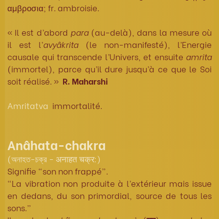
αμβροσια; fr. ambroisie.
« Il est d’abord
para
(au-delà), dans la mesure où
il est l’
avyâkrita
(le non-manifesté), l’Energie
causale qui transcende l’Univers, et ensuite
amrita
(immortel), parce qu’il dure jusqu’à ce que le Soi
soit réalisé. »
R. Maharshi
Amritatva
immortalité.
Anâhata-chakra
(অনাহত-চক্র - अनाहत चक्र:)
Signifie “son non frappé”.
“La vibration non produite à l’extérieur mais issue
en dedans, du son primordial, source de tous les
sons.”