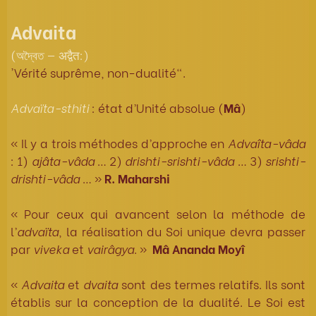
Advaita
(অদ্বৈত — अद्वैत:)
'Vérité suprême, non-dualité".
Advaïta-sthiti
: état d’Unité absolue (
Mâ
)
« Il y a trois méthodes d’approche en
Advaîta-vâda
: 1)
ajâta-vâda
… 2)
drishti-srishti-vâda
… 3)
srishti-
drishti-vâda
… »
R. Maharshi
« Pour ceux qui avancent selon la méthode de
l’
advaïta
, la réalisation du Soi unique devra passer
par
viveka
et
vairâgya
. »
Mâ Ananda Moyî
«
Advaita
et
dvaita
sont des termes relatifs. Ils sont
établis sur la conception de la dualité. Le Soi est