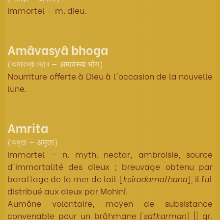
Immortel — m. dieu.
Amâvasyâ bhoga
(অমাবস্যা ভোগ — अमावस्या भोग)
Nourriture offerte à Dieu à l'occasion de la nouvelle
lune.
Amrita
(অমৃতা — अमृता)
Immortel — n. myth. nectar, ambroisie, source
d'immortalité des dieux ; breuvage obtenu par
barattage de la mer de lait [
ksîrodamathana
], il fut
distribué aux dieux par Mohinî.
Aumône volontaire, moyen de subsistance
convenable pour un brâhmane [
satkarman
] || gr.