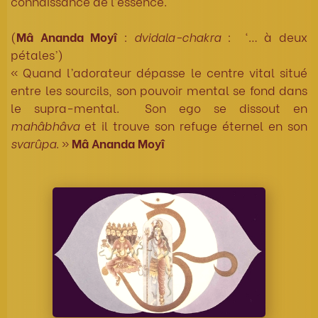
connaissance de l’essence.
(
Mâ Ananda Moyî
:
dvidala-chakra
: ‘… à deux
pétales’)
« Quand l’adorateur dépasse le centre vital situé
entre les sourcils, son pouvoir mental se fond dans
le supra-mental. Son ego se dissout en
mahâbhâva
et il trouve son refuge éternel en son
svarûpa
. »
Mâ Ananda Moyî