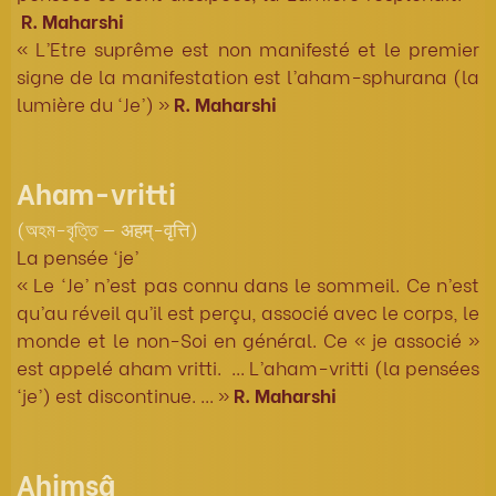
R. Maharshi
« L’Etre suprême est non manifesté et le premier
signe de la manifestation est l’aham-sphurana (la
lumière du ‘Je’) »
R. Maharshi
Aham-vritti
(অহম-বৃত্তি — अहम्-वृत्ति)
La pensée ‘je’
« Le ‘Je’ n’est pas connu dans le sommeil. Ce n’est
qu’au réveil qu’il est perçu, associé avec le corps, le
monde et le non-Soi en général. Ce « je associé »
est appelé aham vritti. ... L’aham-vritti (la pensées
‘je’) est discontinue. ... »
R. Maharshi
Ahimsâ