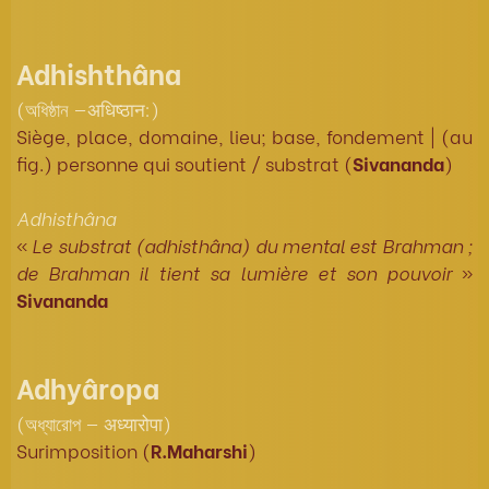
Adhishthâna
(অধিষ্ঠান —अधिष्ठान:)
Siège, place, domaine, lieu; base, fondement | (au
fig.) personne qui soutient / substrat (
Sivananda
)
Adhisthâna
«
Le substrat (adhisthâna) du mental est Brahman ;
de Brahman il tient sa lumière et son pouvoir
»
Sivananda
Adhyâropa
(অধ্যারোপ — अध्यारोपा)
Surimposition (
R.Maharshi
)