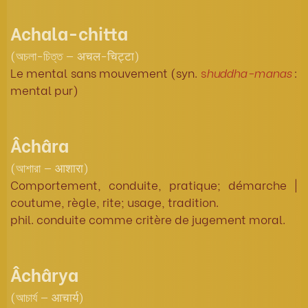
Achala-chitta
(অচলা-চিত্ত — अचल-चिट्टा)
Le mental sans mouvement (syn.
s
huddha-manas
:
mental pur)
Âchâra
(আশারা — आशारा)
Comportement, conduite, pratique; démarche |
coutume, règle, rite; usage, tradition.
phil. conduite comme critère de jugement moral.
Âchârya
(আচার্য — आचार्य)