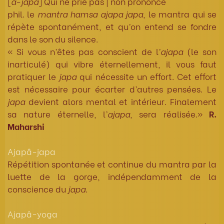
[
a
-
japa
] Qui ne prie pas | non prononcé
phil. le
mantra
hamsa ajapa japa
, le mantra qui se
répète spontanément, et qu’on entend se fondre
dans le son du silence.
« Si vous n’êtes pas conscient de l’
ajapa
(le son
inarticulé) qui vibre éternellement, il vous faut
pratiquer le
japa
qui nécessite un effort. Cet effort
est nécessaire pour écarter d’autres pensées. Le
japa
devient alors mental et intérieur. Finalement
sa nature éternelle, l’
ajapa
, sera réalisée.»
R.
Maharshi
Ajapâ-japa
Répétition spontanée et continue du mantra par la
luette de la gorge, indépendamment de la
conscience du
japa
.
Ajapâ-yoga