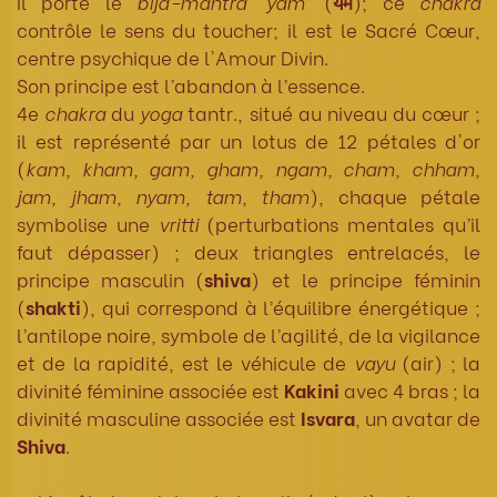
Il porte le
bîja-mantra
‘
yam
’ (
यम
); ce
chakra
contrôle le sens du toucher; il est le Sacré Cœur,
centre psychique de l'Amour Divin.
Son principe est l’abandon à l’essence.
4e
chakra
du
yoga
tantr., situé au niveau du cœur ;
il est représenté par un lotus de 12 pétales d'or
(
kam, kham, gam, gham, ngam, cham, chham,
jam, jham, nyam, tam, tham
), chaque pétale
symbolise une
vritti
(perturbations mentales qu’il
faut dépasser) ; deux triangles entrelacés, le
principe masculin (
shiva
) et le principe féminin
(
shakti
), qui correspond à l’équilibre énergétique ;
l’antilope noire, symbole de l’agilité, de la vigilance
et de la rapidité, est le véhicule de
vayu
(air) ; la
divinité féminine associée est
Kakini
avec 4 bras ; la
divinité masculine associée est
Isvara
, un avatar de
Shiva
.