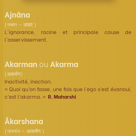
Ajnâna
(অজ্ঞান — आज्ञा:)
L'ignorance, racine et principale cause de
l'asservissement.
Akarman
ou
Akarma
(अकर्मण)
Inactivité, inaction.
« Quoi qu’on fasse, une fois que l’ego s’est évanoui,
c’est l’akarma. »
R. Maharshi
Âkarshana
(আকর্ষনা — आकर्षण:)