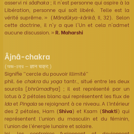
asservi ni
sâdhaka
; il n'est personne qui aspire à la
Libération, personne qui soit libéré. Telle est la
vérité suprême. » (
Mândûkya-kârikâ
, II, 32). Selon
cette doctrine, il n'y a que l'Un et cela n'admet
aucune discussion. »
R. Maharshi
Âjnâ-chakra
(অজ্ঞ-চক্র — ज्ञान चक्र:)
Signifie "cercle du pouvoir illimité"
phil. 6e
chakra
du
yoga
tantr., situé entre les deux
sourcils [
bhrûmadhya
] ; il est représenté par un
lotus à 2 pétales blanc qui représentent les flux de
Ida
et
Pingala
se rejoignant à ce niveau. A l’intérieur
des 2 pétales, Ham (
Shiva
) et Ksam (
Shakti
) qui
représentent l’union du masculin et du féminin,
l’union de l’énergie lunaire et solaire.
Ici, les contraires fusionnent et deviennent