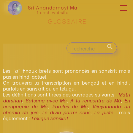
Sri Anandamoyi Ma
french website
GLOSSAIRE
Les "
a"
finaux brefs sont prononcés en sanskrit mais
pas en hindi actuel.
On trouvera la transcription en bengali et en hindi,
parfois en sanskrit ou en telugu.
Les définitions sont tirées des ouvrages suivants :
Matri
darshan
,
Satsang avec Mâ
,
A la rencontre de Mâ
,
En
compagnie de Mâ
,
Paroles de Mâ
,
Vijayananda un
chemin de joie
,
Le divin parmi nous
,
La piste
...
mais
également
:
Lexique sanskrit