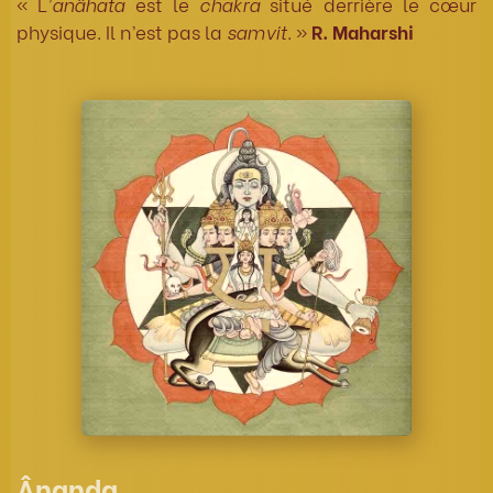
« L’
anâhata
est le
chakra
situé derrière le cœur
physique. Il n’est pas la
samvit
. »
R. Maharshi
Ânanda