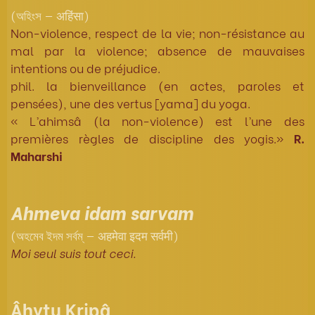
(অহিংস — अहिंसा)
Non-violence, respect de la vie; non-résistance au
mal par la violence; absence de mauvaises
intentions ou de préjudice.
phil. la bienveillance (en actes, paroles et
pensées), une des vertus [yama] du yoga.
« L’ahimsâ (la non-violence) est l’une des
premières règles de discipline des yogis.»
R.
Maharshi
Ahmeva idam sarvam
(অহমেব ইদম সর্বম্ — अहमेवा इदम सर्वमी)
Moi seul suis tout ceci.
Âhytu Kripâ