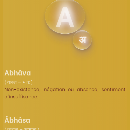
A
अ
Abhâva
(আবভা — भाव:)
Non-existence, négation ou absence, sentiment
d'insuffisance.
Âbhâsa
(আভাসা — आभास:)