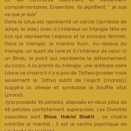
complémentaires. Ensemble, ils signifient ”
je suis
ce que je suis
”
Dans le lotus est représenté un cercle (symbole de
sūnya,
le vide) avec à l’intérieur un triangle tête en
bas qui représente l’espace et le principe féminin.
Dans le triangle, le mantra Aum. Au-dessus du
triangle, un quart de lune et à l’intérieur de celui-ci
un
Bindu
, le point qui représente le détachement
du corps. A la pointe du triangle, une antilope noire
(dans ce chakra il n’y a pas de
Tattwa
grossier mais
seulement le
Tattva
subtil de l’esprit (
manas
))
suggère la vitesse et symbolise le Souffle vital
(
prana
).
Ajna
possède 96 pétales, disposés en deux piles de
48 pétales parfaitement superposés. Les Divinités
associées sont
Shiva
,
Hakini Shakti
; ce
chakra
contrôle le mental ; il est le centre psychique de
l'Autorité de la Vérité.