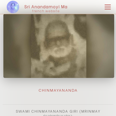
Sri Anandamoyi Ma
french website
CHINMAYANANDA
SWAMI CHINMAYANANDA GIRI (MRINMAY
CHOWDHURY)