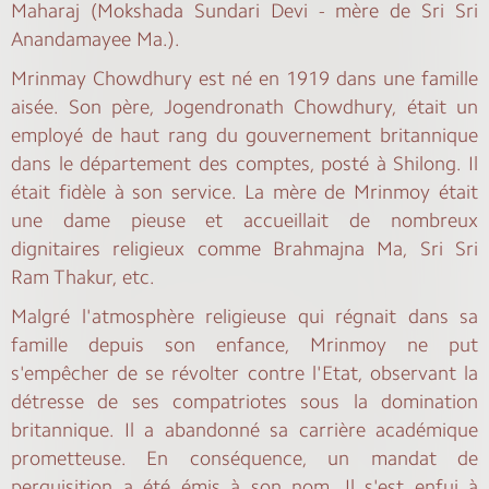
Maharaj (Mokshada Sundari Devi - mère de Sri Sri
Anandamayee Ma.).
Mrinmay Chowdhury est né en 1919 dans une famille
aisée. Son père, Jogendronath Chowdhury, était un
employé de haut rang du gouvernement britannique
dans le département des comptes, posté à Shilong. Il
était fidèle à son service. La mère de Mrinmoy était
une dame pieuse et accueillait de nombreux
dignitaires religieux comme Brahmajna Ma, Sri Sri
Ram Thakur, etc.
Malgré l'atmosphère religieuse qui régnait dans sa
famille depuis son enfance, Mrinmoy ne put
s'empêcher de se révolter contre l'Etat, observant la
détresse de ses compatriotes sous la domination
britannique. Il a abandonné sa carrière académique
prometteuse. En conséquence, un mandat de
perquisition a été émis à son nom. Il s'est enfui à