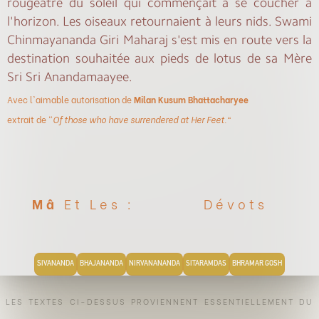
rougeâtre du soleil qui commençait à se coucher à
l'horizon. Les oiseaux retournaient à leurs nids. Swami
Chinmayananda Giri Maharaj s'est mis en route vers la
destination souhaitée aux pieds de lotus de sa Mère
Sri Sri Anandamaayee.
Avec l'aimable autorisation de
Milan Kusum Bhattacharyee
extrait de "
Of those who have surrendered at Her Feet."
Mâ
Et Les :
Dévots
SIVANANDA
BHAJANANDA
NIRVANANANDA
SITARAMDAS
BHRAMAR GOSH
LES TEXTES CI-DESSUS PROVIENNENT ESSENTIELLEMENT DU