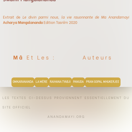
Extrait de
Le divin parmi nous, la vie rauonnante de Ma Anandamayi
Acharya Mangalananda
Edition Tasnîm 2020
Mâ
Et Les :
Auteurs
OMKARANANDA
LA MÈRE
RAIHANA TYABJI
PANUDA
PRAN GOPAL MHUKERJEE
LES TEXTES CI-DESSUS PROVIENNENT ESSENTIELLEMENT DU
SITE OFFICIEL
ANANDAMAYI.ORG