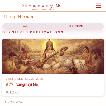
Sri Anandamoyi Ma
french website
Blog
News
maj
Juillet
2026
DERNIERES PUBLICATIONS
Wednesday, July 29, 2026
#
77
Vangmayi Ma
JUIL2026
JULY 29, 2026