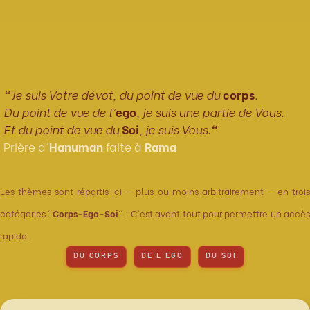
"
Je suis Votre dévot, du point de vue du
corps
.
Du point de vue de l'
ego
, je suis une partie de Vous.
Et du point de vue du
Soi
, je suis Vous.
"
Prière d'
Hanuman
faite à
Rama
Les thèmes sont répartis ici — plus ou moins arbitrairement — en trois
catégories "
Corps
-
Ego
-
Soi
" : C'est avant tout pour permettre un accè
rapide.
DU CORPS
DE L'EGO
DU SOI