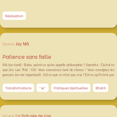
Réalisation
Jay Mâ
Source :
Patience sans faille
Mâ (en riant) : Baba, qu'est-ce qu'on appelle philosophie ? Upendra : Qu’est-ce
que j'en sais ?Mâ : Oh! Vous connaissez tant de choses ! Vous enseignez les
garçons (en me regardant) : Est-ce que ce n'est pas vrai ? Est-ce qu'il n'est pas
professeur ? Moi-même : Oui, Mâ, il enseignait, mais maintenant il est à la
retraite.Mâ (en riant) : Ainsi donc, vous êtes un enseignant plein d'expérience.
Transformations
"Je"
Pratiques Spirituelles
Bhakti
Dites-moi, qu'est-ce que signifie "philosophie"? Upendra : Je ne pourrais parler
que simplement si vous me le demandez. Pourquoi ne parlez-vous pas ?Mâ :
Qu'ai-je donc étudié ? Vous, dites-nous ! Upendra : Parler de quelque chose dont
on n'a pas la connaissance, voilà ce qu'on appelle philosophie!Mâ : Peut-on parler
sans connaître quoi que ce soit?Upendra : Bien qu'on ne sache pas, on prétend
savoir.Mâ (en riant) : Oui, c'est savoir quelque chose sans le comprendre. Mais
La Saturée de joie
Source :