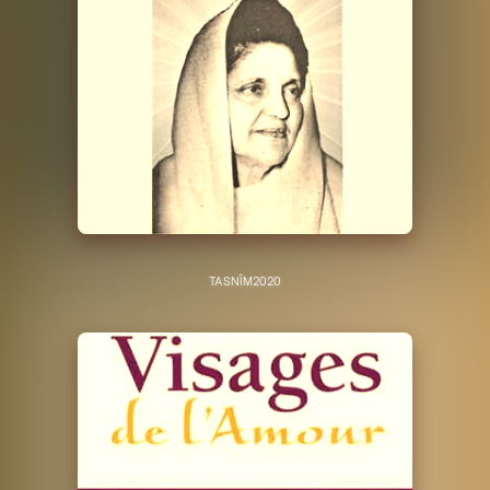
TASNÎM
2020