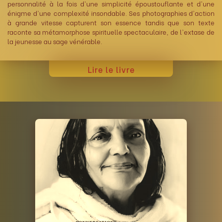
personnalité à la fois d'une simplicité époustouflante et d'une
énigme d'une complexité insondable. Ses photographies d'action
à grande vitesse capturent son essence tandis que son texte
raconte sa métamorphose spirituelle spectaculaire, de l'extase de
la jeunesse au sage vénérable.
Lire le livre