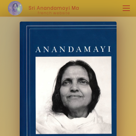
Sri Anandamoyi Ma
french website