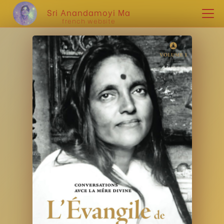
Sri Anandamoyi Ma
french website