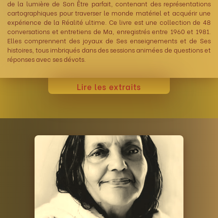
de la lumière de Son Être parfait, contenant des représentations
cartographiques pour traverser le monde matériel et acquérir une
expérience de la Réalité ultime. Ce livre est une collection de 48
conversations et entretiens de Ma, enregistrés entre 1960 et 1981.
Elles comprennent des joyaux de Ses enseignements et de Ses
histoires, tous imbriqués dans des sessions animées de questions et
réponses avec ses dévots.
Lire les extraits