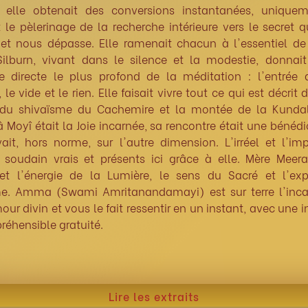
elle obtenait des conversions instantanées, unique
 le pèlerinage de la recherche intérieure vers le secret 
 et nous dépasse. Elle ramenait chacun à l'essentiel de 
 Silburn, vivant dans le silence et la modestie, donnait
e directe le plus profond de la méditation : l'entrée 
, le vide et le rien. Elle faisait vivre tout ce qui est décrit 
 du shivaïsme du Cachemire et la montée de la Kundal
Moyî était la Joie incarnée, sa rencontre était une bénédi
vait, hors norme, sur l'autre dimension. L'irréel et l'im
t soudain vrais et présents ici grâce à elle. Mère Meera
et l'énergie de la Lumière, le sens du Sacré et l'exp
e. Amma (Swami Amritanandamayi) est sur terre l'inca
our divin et vous le fait ressentir en un instant, avec une in
éhensible gratuité.
Lire les extraits