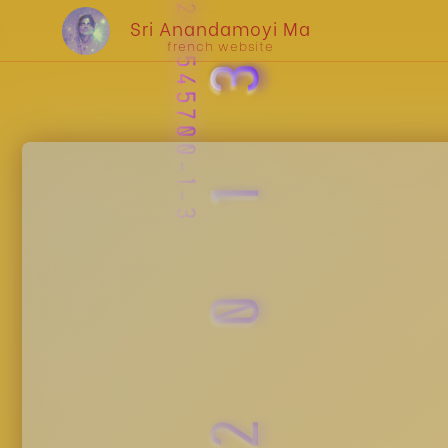
ISBN 978-2-9545700-1-3
2013
Sri Anandamoyi Ma
french website