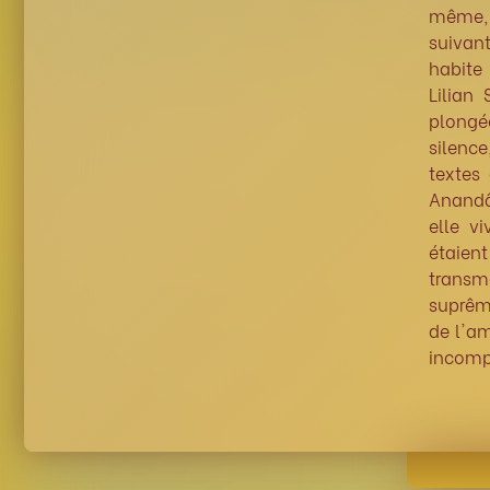
même, 
suivant
habite
Lilian
plongé
silence
textes
Anandâ 
elle vi
étaien
transm
suprêm
de l'am
incompr