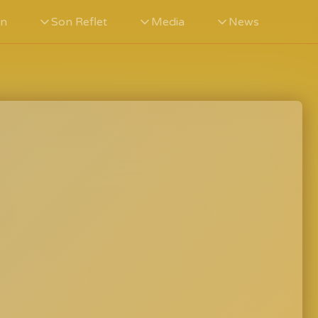
in
Son Reflet
Media
News