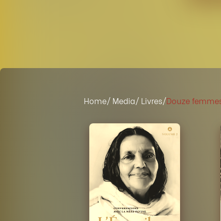
Home
/ Media
/ Livres/
Douze femmes