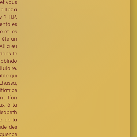
 et vous
illez à
e ? H.P.
ientales
e et les
a été un
Ali a eu
 dans le
robindo
lulaire.
ble qui
Lhassa,
tiatrice
t l'on
ux à la
lisabeth
e de la
tude des
oquence