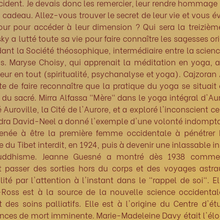
cident. Je devais donc les remercier, leur rendre hommage
e cadeau. Allez-vous trouver le secret de leur vie et vous éve
our pour accéder à leur dimension ? Qui sera la treizièm
ky a lutté toute sa vie pour faire connaître les sagesses or
ant la Société théosophique, intermédiaire entre la scienc
ns. Maryse Choisy, qui apprenait la méditation en yoga, 
eur en tout (spiritualité, psychanalyse et yoga). Cajzoran 
te de faire reconnaître que la pratique du yoga se situait
u sacré. Mirra Alfassa "Mère" dans le yoga intégral d'Au
 Auroville, la Cité de l'Aurore, et a exploré l'inconscient cel
dra David-Neel a donné l'exemple d'une volonté indompta
enée à être la première femme occidentale à pénétrer 
e du Tibet interdit, en 1924, puis à devenir une inlassable ini
uddhisme. Jeanne Guesné a montré dès 1938 commen
t passer des sorties hors du corps et des voyages astra
alité par l'attention à l'instant dans le "rappel de soi". E
-Ross est à la source de la nouvelle science occidental
 des soins palliatifs. Elle est à l'origine du Centre d'é
ences de mort imminente. Marie-Madeleine Davy était l'él