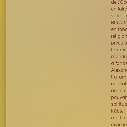
de l’Oc
en fair
votre t
Blavats
en fond
religio
précurs
le méri
monde d
a fondé
Alexan
l'a am
capital
au bo
pouvai
spiritu
Kübler
mort et
expéri