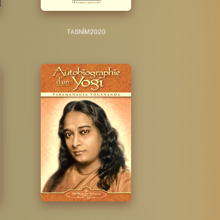
TASNÎM
2020