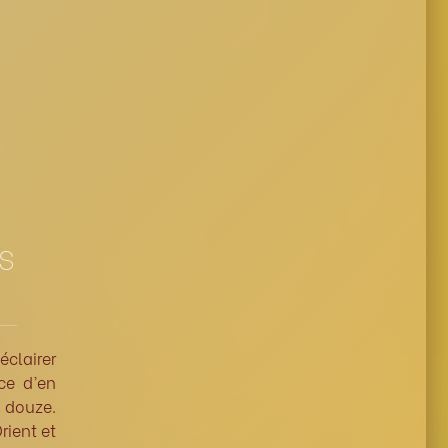
S
́clairer
nce d’en
e douze.
rient et