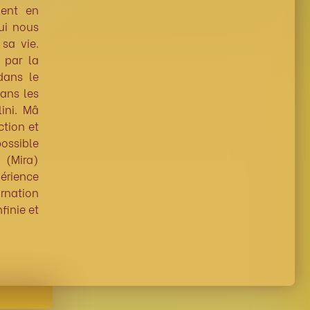
ment en
qui nous
sa vie.
 par la
dans le
dans les
ini. Mâ
ction et
possible
 (Mira)
érience
rnation
finie et