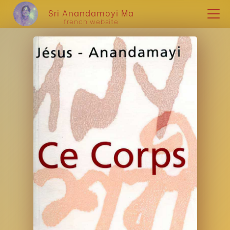
Sri Anandamoyi Ma
french website