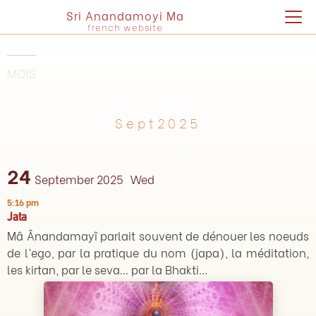
Sri Anandamoyi Ma
french website
MOIS
Sept2025
24
September 2025
Wed
5:16 pm
Jata
Mâ Ânandamayî parlait souvent de dénouer les noeuds
de l’ego, par la pratique du nom (japa), la méditation,
les kirtan, par le seva… par la Bhakti...