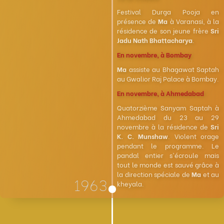
Festival Durga Pooja en
présence de
Ma
à Varanasi, à la
résidence de son jeune frère
Sri
Jadu Nath Bhattacharya
.
En novembre, à Bombay
Ma
assiste au Bhagawat Saptah
au Gwalior Raj Palace à Bombay.
En novembre, à Ahmedabad
Quatorzième Sanyam Saptah à
Ahmedabad du 23 au 29
novembre à la résidence de
Sri
K. C. Munshaw
. Violent orage
pendant le programme. Le
pandal entier s'écroule mais
tout le monde est sauvé grâce à
la direction spéciale de
Ma
et au
1963
kheyala.