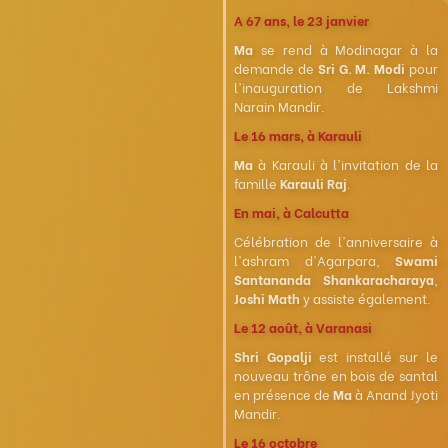
A 67 ans, le 23 janvier
Ma
se rend à Modinagar à la
demande de
Sri G. M. Modi
pour
l'inauguration de Lakshmi
Narain Mandir.
Le 16 mars, à Karauli
Ma
à Karauli à l'invitation de la
famille
Karauli Raj
.
En mai, à Calcutta
Célébration de l'anniversaire à
l'ashram d'Agarpara,
Swami
Santananda Shankaracharaya
,
Joshi Math
y assiste également.
Le 12 août, à Varanasi
Shri Gopalji
est installé sur le
nouveau trône en bois de santal
en présence de
Ma
à Anand Jyoti
Mandir.
Le 16 octobre