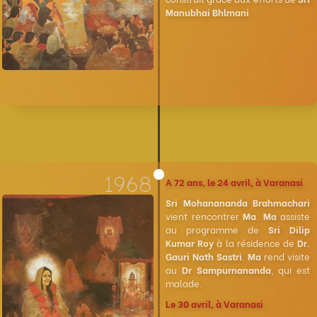
Manubhai Bhlmani
.
1968
A 72 ans, le 24 avril, à Varanasi
Sri Mohanananda Brahmachari
vient rencontrer
Ma
.
Ma
assiste
au programme de
Sri Dilip
Kumar Roy
à la résidence de
Dr.
Gauri Nath Sastri
.
Ma
rend visite
au
Dr Sampurnananda
, qui est
malade.
Le 30 avril, à Varanasi