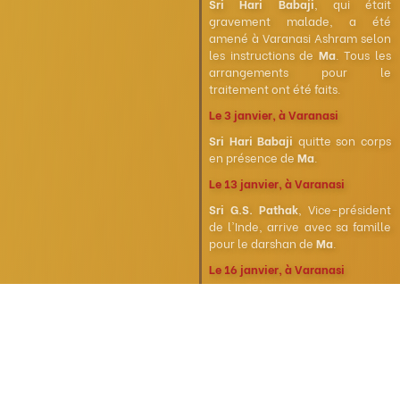
Sri Hari Babaji
, qui était
gravement malade, a été
amené à Varanasi Ashram selon
les instructions de
Ma
. Tous les
arrangements pour le
traitement ont été faits.
Le 3 janvier, à Varanasi
Sri Hari Babaji
quitte son corps
en présence de
Ma
.
Le 13 janvier, à Varanasi
Sri G.S. Pathak
, Vice-président
de l'Inde, arrive avec sa famille
pour le darshan de
Ma
.
Le 16 janvier, à Varanasi
Le célèbre saint
Gangeswaranandaji
vient
rencontrer
Ma
.
En février, à Varanasi
Programme Bhagawat de deux
semaines par
Swami