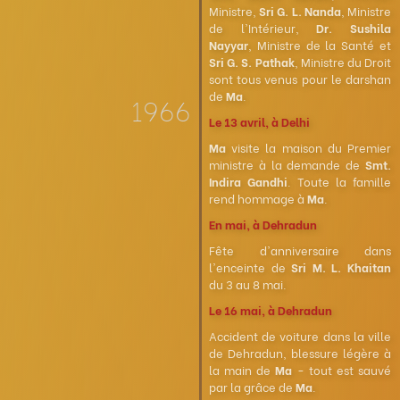
Ministre,
Sri G. L. Nanda
, Ministre
de l'Intérieur,
Dr. Sushila
Nayyar
, Ministre de la Santé et
Sri G. S. Pathak
, Ministre du Droit
sont tous venus pour le darshan
de
Ma
.
1966
Le 13 avril, à Delhi
Ma
visite la maison du Premier
ministre à la demande de
Smt.
Indira Gandhi
. Toute la famille
rend hommage à
Ma
.
En mai, à Dehradun
Fête d'anniversaire dans
l'enceinte de
Sri M. L. Khaitan
du 3 au 8 mai.
Le 16 mai, à Dehradun
Accident de voiture dans la ville
de Dehradun, blessure légère à
la main de
Ma
- tout est sauvé
par la grâce de
Ma
.