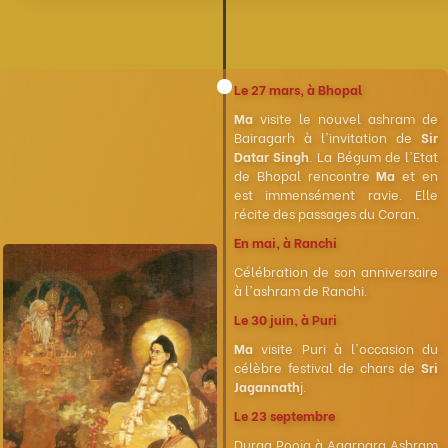
Le 27 mars, à Bhopal
Ma
visite le nouvel ashram de
Bairagarh à l'invitation de
Sir
Datar Singh
. La Bégum de l'Etat
de Bhopal rencontre
Ma
et en
est immensément ravie. Elle
récite des passages du Coran.
En mai, à Ranchi
Célébration de son anniversaire
à l'ashram de Ranchi.
Le 30 juin, à Puri
Ma
visite Puri à l'occasion du
célèbre festival de chars de
Sri
Jagannath
j.
Le 23 septembre
Durga Pooja à Agarpara Ashram