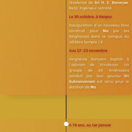
résidence de
Sri H. C. Banerjee
,
Retd. Ingénieur retraité.
Le 30 octobre, à Kanpur
Inauguration d'un nouveau bloc
construit pour
Ma
par les
Singhanias dans le campus du
célèbre temple J.K..
Aux 17-23 novembre
Vingtième Sanyam Saptah à
l'ashram de Vrindavan. Un
groupe de 65 Américains
conduit par leur gourou
Sri
Subramaniam
est venu pour le
darshan de
Ma
.
A 74 ans, au 1er janvier