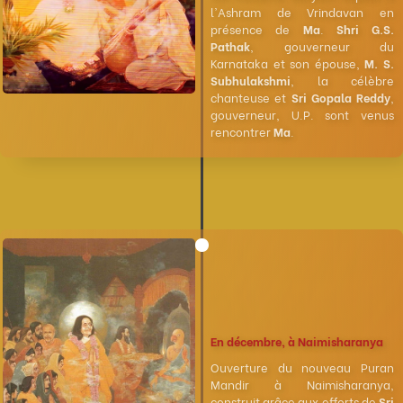
l'Ashram de Vrindavan en
présence de
Ma
.
Shri G.S.
Pathak
, gouverneur du
Karnataka et son épouse,
M. S.
Subhulakshmi
, la célèbre
chanteuse et
Sri Gopala Reddy
,
gouverneur, U.P. sont venus
rencontrer
Ma
.
En décembre, à Naimisharanya
Ouverture du nouveau Puran
Mandir à Naimisharanya,
construit grâce aux efforts de
Sri