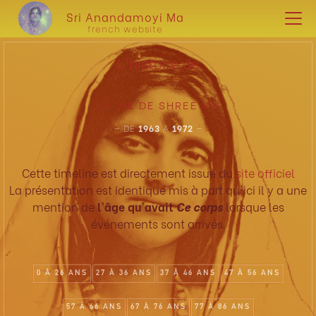
Sri Anandamoyi Ma
french website
L'histoire de
LA VIE DE SHREE MÂ
— DE
1963
A
1972
—
Cette timeline est directement issue du
site officiel
La présentation est identique mis à part qu'ici il y a une
mention de
l'âge qu'avait
Ce corps
lorsque les
événements sont arrivés.
0 À 26 ANS
27 À 36 ANS
37 À 46 ANS
47 À 56 ANS
57 À 66 ANS
67 À 76 ANS
77 À 86 ANS