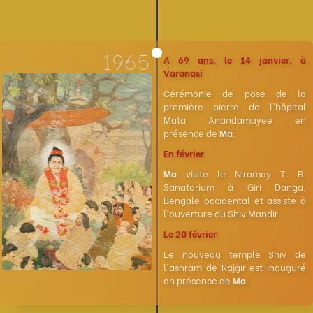
1965
A 69 ans, le 14 janvier, à
Varanasi
Cérémonie de pose de la
première pierre de l'hôpital
Mata Anandamayee en
présence de
Ma
.
En février
Ma
visite le Niramoy T. B.
Sanatorium à Giri Danga,
Bengale occidental et assiste à
l'ouverture du Shiv Mandir.
Le 20 février
Le nouveau temple Shiv de
l'ashram de Rajgir est inauguré
en présence de
Ma
.