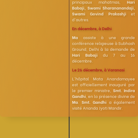
principaux mahatmas,
Hari
Babaji, Swami Sharananandaji,
Swami Govind Prakashji
et
d'autres.
En décembre, à Delhi
Ma
assiste à une grande
conférence religieuse à Subhash
Ground, Delhi à la demande de
Hari Babaji
du 7 au 16
décembre.
Le 26 décembre, à Varanasi
L'hôpital Mata Anandamayee
est officiellement inauguré par
le premier ministre,
Smt. Indira
Gandhi
, en la présence divine de
Ma
.
Smt. Gandhi
a également
visité Ananda Jyoti Mandir.