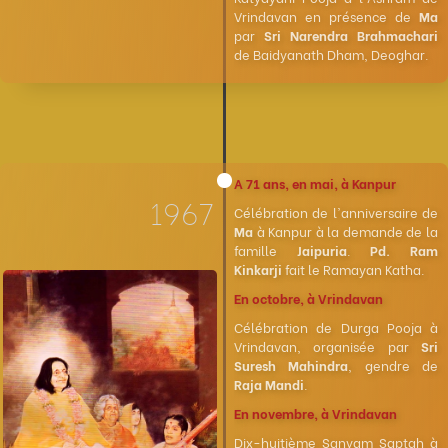
Vrindavan en présence de
Ma
par
Sri Narendra Brahmachari
de Baidyanath Dham, Deoghar.
A 71 ans, en mai, à Kanpur
1967
Célébration de l'anniversaire de
Ma
à Kanpur à la demande de la
famille
Jaipuria
.
Pd. Ram
Kinkarji
fait le Ramayan Katha.
En octobre, à Vrindavan
Célébration de Durga Pooja à
Vrindavan, organisée par
Sri
Suresh Mahindra
, gendre de
Raja Mandi
.
En novembre, à Vrindavan
Dix-huitième Sanyam Saptah à