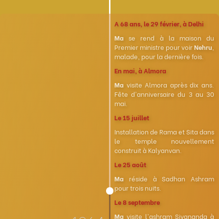
A 68 ans, le 29 février, à Delhi
Ma
se rend à la maison du
Premier ministre pour voir
Nehru
,
malade, pour la dernière fois.
En mai, à Almora
Ma
visite Almora après dix ans.
Fête d'anniversaire du 3 au 30
mai.
Le 15 juillet
Installation de Rama et Sita dans
le temple nouvellement
construit à Kalyanvan.
Le 25 août
Ma
réside à Sadhan Ashram
pour trois nuits.
Le 8 septembre
Ma
visite l'ashram Sivananda à