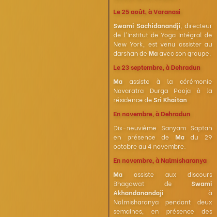
Le 25 août, à Varanasi
Swami Sachidanandji
, directeur
de l'Institut de Yoga Intégral de
New York, est venu assister au
darshan de
Ma
avec son groupe.
Le 23 septembre, à Dehradun
Ma
assiste à la cérémonie
Navaratra Durga Pooja à la
résidence de
Sri Khaitan
.
En novembre, à Dehradun
Dix-neuvième Sanyam Saptah
en présence de
Ma
du 29
octobre au 4 novembre.
En novembre, à Nalmisharanya
Ma
assiste aux discours
Bhagawat de
Swami
Akhandanandaji
à
Nalmisharanya pendant deux
semaines, en présence des