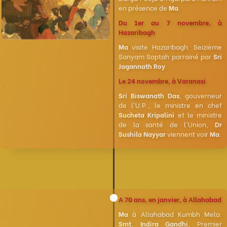
en présence de
Ma
.
Du 1er au 7 novembre, à
Hazaribagh
Ma
visite Hazaribagh. Seizième
Sanyam Saptah parrainé par
Sri
Jagannath Roy
.
Le 24 novembre, à Varanasi
Sri Biswanath Das
, gouverneur
de l'U.P., le ministre en chef
Sucheta Kripalini
et le ministre
de la santé de l'Union,
Dr
Sushila Nayyar
viennent voir
Ma
.
A 70 ans, en janvier, à Allahabad
Ma
à Allahabad Kumbh Mela.
Smt. Indira Gandhi
, Premier