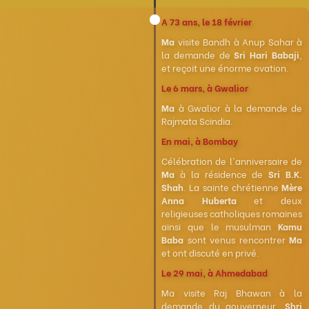
A 73 ans, le 18 février
Ma
visite Bandh à Anup Sahar à
la demande de
Sri Hari Babaji
,
et reçoit une énorme ovation.
Le 6 mars, à Gwalior
Ma
à Gwalior à la demande de
Rajmata Scindia.
En mai, à Bombay
Célébration de l'anniversaire de
Ma
à la résidence de
Sri B.K.
Shah
. La sainte chrétienne
Mère
Anna Huberta
et deux
religieuses catholiques romaines
ainsi que le musulman
Kamu
Baba
sont venus rencontrer
Ma
et ont discuté en privé.
Le 29 mai, à Ahmedabad
Ma visite Raj Bhawan à la
demande du gouverneur,
Shri