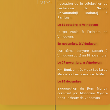
1964
l'occasion de la célébration du
centenaire de
Swami
Shivanandaji Maharaj
à
Rishikesh.
Le 11 octobre, à Vrindavan
Durga Pooja à l'ashram de
Vrindavan.
En novembre, à Vrindavan
Quinzième Sanyam Saptah à
Vrindavan du 11 au 18 novembre.
Le 27 novembre, à Vrindavan
Km. Buni,
un très vieux Sevika de
Ma
s'éteint en présence de
Ma
.
Le 14 décembre
Inauguration du Ram Mandir
construit par
Maharani Mysore
dans l'ashram de Vrindavan.