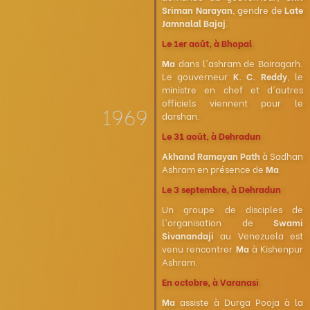
Sriman Narayan
, gendre de
Late
Jamnalal Bajaj
.
Le 1er août, à Bhopal
Ma
dans l'ashram de Bairagarh.
Le gouverneur
K. C. Reddy
, le
ministre en chef et d'autres
officiels viennent pour le
1969
darshan.
Le 31 août, à Dehradun
Akhand Ramayan Path
à Sadhan
Ashram en présence de
Ma
.
Le 3 septembre, à Dehradun
Un groupe de disciples de
l'organisation de
Swami
Sivanandaji
au Venezuela est
venu rencontrer
Ma
à Kishenpur
Ashram.
En octobre, à Varanasi
Ma
assiste à Durga Pooja à la