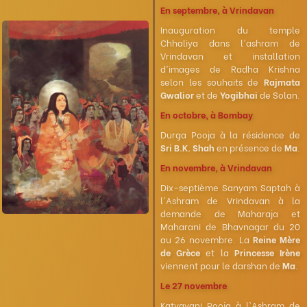
En septembre, à Vrindavan
Inauguration du temple
Chhaliya dans l'ashram de
Vrindavan et installation
d'images de Radha Krishna
selon les souhaits de
Rajmata
Gwalior
et de
Yogibhai
de Solan.
En octobre, à Bombay
Durga Pooja à la résidence de
Sri B.K. Shah
en présence de
Ma
.
En novembre, à Vrindavan
Dix-septième Sanyam Saptah à
l'Ashram de Vrindavan à la
demande de Maharaja et
Maharani de Bhavnagar du 20
au 26 novembre. La
Reine Mère
de Grèce
et la
Princesse Irène
viennent pour le darshan de
Ma
.
Le 27 novembre
Katyayani Pooja à l'Ashram de