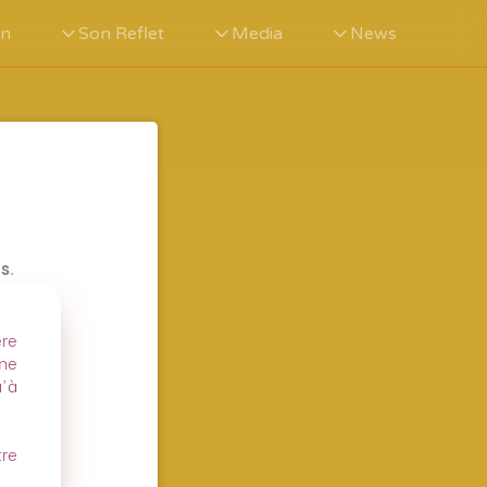
in
Son Reflet
Media
News
is
.
re
gne
u'à
tre