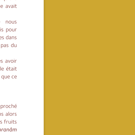
le avait
e nous
is pour
es dans
t pas du
ès avoir
le était
 que ce
pproché
s alors
s fruits
pranâm