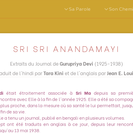
Sa Parole
Son Chem
SRI SRI ANANDAMAYI
Extraits du Journal de
Gurupriya Devi
(1925-1938)
raduit de l'hindi par
Tara Kini
et de l'anglais par
Jean E. Lou
di
était étroitement associée à
Sri Ma
depuis sa premiè
ncontre avec Elle à la fin de l'année 1925. Elle a été sa compa
 plus proche, dans la mesure où sa santé le lui permettait, jusq
 fin de sa vie.
le a tenu un journal, publié en bengali en plusieurs volumes.
pt ont été traduits en anglais à ce jour, depuis leur rencon
squ'au 13 mai 1938.