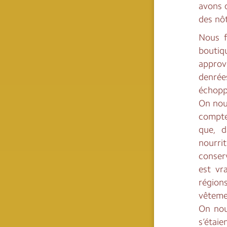
avons 
des nôt
Nous f
boutiq
approv
denrée
échoppe
On nous
compte
que, 
nourri
conser
est vr
région
vêtemen
On nou
s’étaie