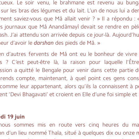
tueux. Le soir venu, le brahmane est revenu au bunga
 sur les bras des légumes et du lait. L’un de nous lui a d
nt saviez-vous que Mâ allait venir ? » Il a répondu : « 
es journaux que Mâ Anandâmayî devait se rendre en pèl
ash. J’ai attendu son arrivée depuis ce jour-là. Aujourd’hui
eur d’avoir le
darshan
des pieds de Mâ. »
n d’autres fervents de Mâ ont eu le bonheur de vivre 
ts ? C’est peut-être là, la raison pour laquelle l’Êtr
sion a quitté le Bengale pour venir dans cette partie d
rends compte, maintenant, à quel point ces gens cons
comme leur appartenant, alors qu’ils la connaissent à pe
lent ‘Devi Bhagavati’ et croient en Elle d’une foi simple et 
di 19 juin
nous sommes mis en route vers cinq heures du mat
on d’un lieu nommé Thala, situé à quelques dix ou onze m