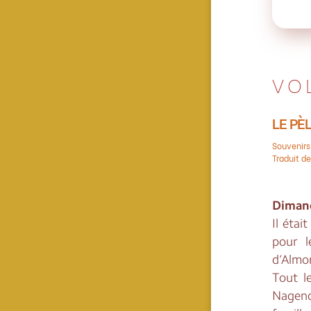
VO
LE PÈ
Souvenir
Traduit de
Dimanc
Il étai
pour l
d’Almor
Tout l
Nagend