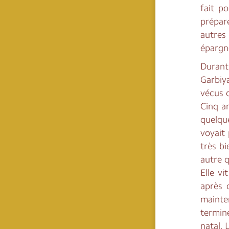
fait p
prépar
autres 
épargné
Durant 
Garbiy
vécus d
Cinq an
quelqu
voyait 
très bi
autre 
Elle v
après 
mainte
termin
natal. 