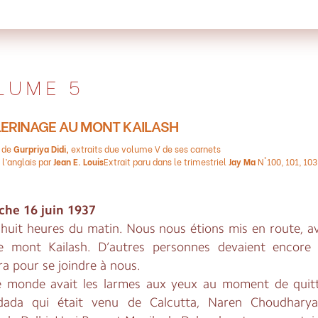
LUME 5
LERINAGE AU MONT KAILASH
s de
Gurpriya Didi,
extraits due volume V de ses carnets
 l’anglais par
Jean E. Louis
Extrait paru dans le trimestriel
Jay Ma
N°100, 101, 103
he 16 juin 1937
t huit heures du matin. Nous nous étions mis en route, a
e mont Kailash. D’autres personnes devaient encore 
a pour se joindre à nous.
e monde avait les larmes aux yeux au moment de quit
ada qui était venu de Calcutta, Naren Choudharya