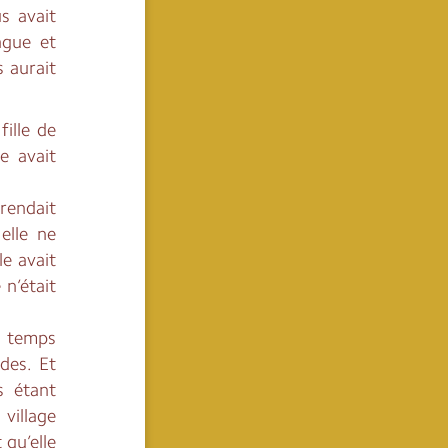
s avait
ngue et
s aurait
ille de
e avait
 rendait
elle ne
le avait
 n’était
e temps
des. Et
s étant
village
 qu’elle