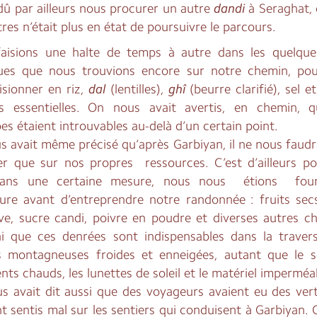
dû par ailleurs nous procurer un autre
dandi
à Seraghat, 
res n’était plus en état de poursuivre le parcours.
aisions une halte de temps à autre dans les quelque
ues que nous trouvions encore sur notre chemin, po
isionner en riz,
dal
(lentilles),
ghî
(beurre clarifié), sel e
s essentielles. On nous avait avertis, en chemin, 
s étaient introuvables au-delà d’un certain point.
 avait même précisé qu’après Garbiyan, il ne nous faudra
r que sur nos propres ressources. C’est d’ailleurs po
dans une certaine mesure, nous nous étions four
ture avant d’entreprendre notre randonnée : fruits sec
ve, sucre candi, poivre en poudre et diverses autres cho
ai que ces denrées sont indispensables dans la traver
s montagneuses froides et enneigées, autant que le s
ts chauds, les lunettes de soleil et le matériel imperméa
s avait dit aussi que des voyageurs avaient eu des vert
nt sentis mal sur les sentiers qui conduisent à Garbiyan. 