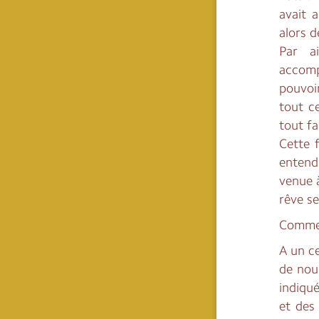
avait a
alors d
Par a
accomp
pouvoi
tout ce
tout fa
Cette f
entendu
venue à
rêve se
Comme i
A un c
de nou
indiqué
et des