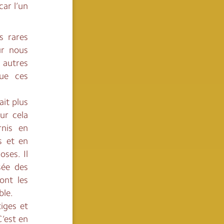
car l’un
s rares
ur nous
t autres
que ces
it plus
ur cela
nis en
s et en
ses. Il
sée des
ont les
ble.
iges et
C’est en