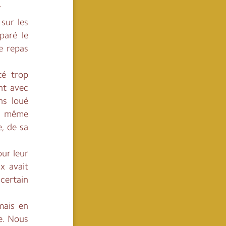
.
sur les
paré le
e repas
té trop
nt avec
ns loué
la même
, de sa
ur leur
x avait
certain
mais en
e. Nous