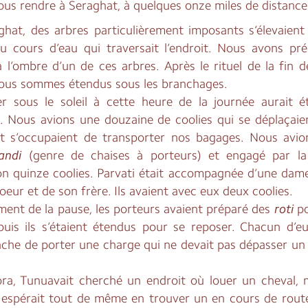
ous rendre à Seraghat, à quelques onze miles de distance
ghat, des arbres particulièrement imposants s’élevaient 
du cours d’eau qui traversait l’endroit. Nous avons pré
 l’ombre d’un de ces arbres. Après le rituel de la fin d
ous sommes étendus sous les branchages.
r sous le soleil à cette heure de la journée aurait é
e. Nous avions une douzaine de coolies qui se déplaçaie
t s’occupaient de transporter nos bagages. Nous avio
andi
(genre de chaises à porteurs) et engagé par 
on quinze coolies. Parvati était accompagnée d’une dame
oeur et de son frère. Ils avaient avec eux deux coolies.
ent de la pause, les porteurs avaient préparé des
roti
po
puis ils s’étaient étendus pour se reposer. Chacun d’eu
âche de porter une charge qui ne devait pas dépasser un 
ra, Tunuavait cherché un endroit où louer un cheval, 
Il espérait tout de même en trouver un en cours de rout