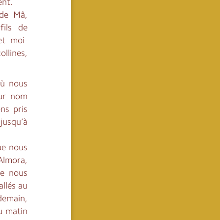
ent.
 de Mâ,
fils de
et moi-
llines,
où nous
our nom
ns pris
jusqu’à
ue nous
’Almora,
ue nous
llés au
demain,
u matin