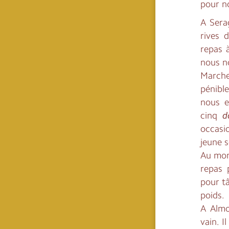
pour n
A Sera
rives 
repas à
nous n
Marche
pénibl
nous e
cinq
d
occasi
jeune s
Au mom
repas 
pour t
poids.
A Almo
vain. 