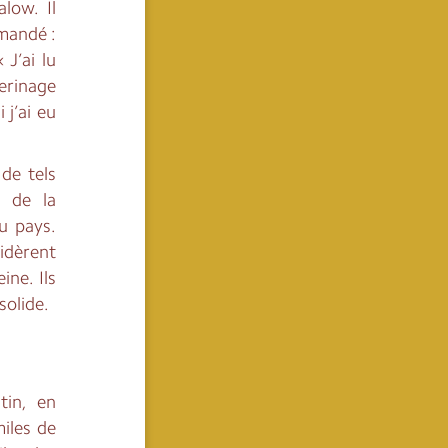
low. Il
emandé :
J’ai lu
erinage
 j’ai eu
de tels
e de la
u pays.
idèrent
ine. Ils
solide.
in, en
iles de