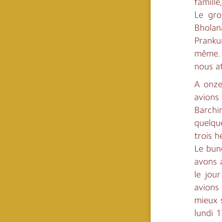
famille
Le gro
Bholan
Pranku
même. 
nous a
A onze
avions
Barchi
quelqu
trois h
Le bun
avons a
le jou
avions
mieux 
lundi 