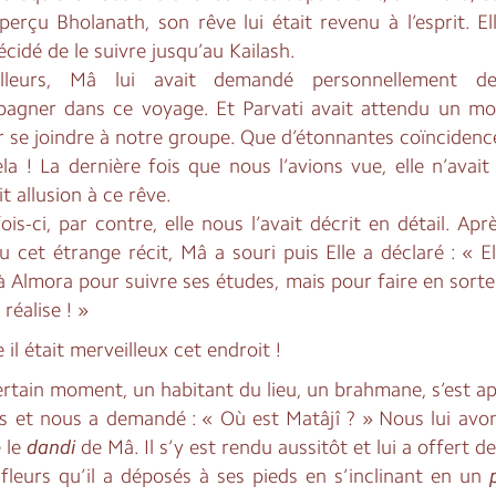
perçu Bholanath, son rêve lui était revenu à l’esprit. El
écidé de le suivre jusqu’au Kailash.
illeurs, Mâ lui avait demandé personnellement d
agner dans ce voyage. Et Parvati avait attendu un mo
r se joindre à notre groupe. Que d’étonnantes coïncidenc
la ! La dernière fois que nous l’avions vue, elle n’avai
it allusion à ce rêve.
ois-ci, par contre, elle nous l’avait décrit en détail. Apr
 cet étrange récit, Mâ a souri puis Elle a déclaré : « El
 Almora pour suivre ses études, mais pour faire en sorte
 réalise ! »
l était merveilleux cet endroit !
ertain moment, un habitant du lieu, un brahmane, s’est a
s et nous a demandé : « Où est Matâjî ? » Nous lui avon
 le
dandi
de Mâ. Il s’y est rendu aussitôt et lui a offert de
 fleurs qu’il a déposés à ses pieds en s’inclinant en un