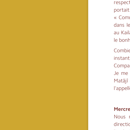
respec
portait
« Comme
dans l
au Kail
le bonh
Combie
instan
Compas
Je me 
Matâjî 
l’appel
Mercre
Nous 
directi