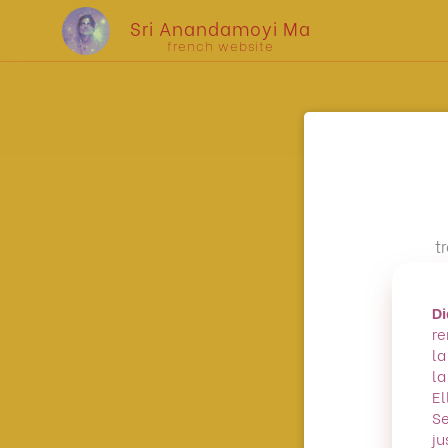
Sri Anandamoyi Ma
french website
t
Di
re
la
la
El
Se
ju