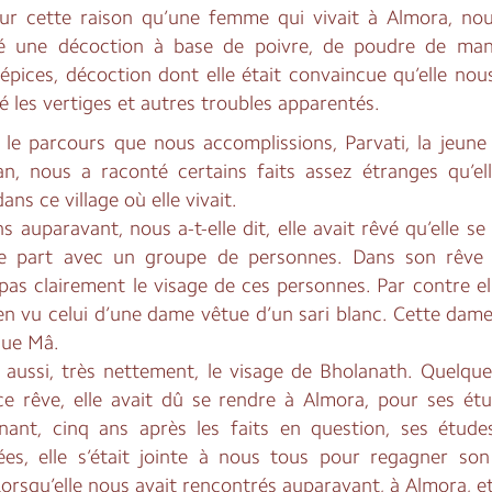
our cette raison qu’une femme qui vivait à Almora, nou
é une décoction à base de poivre, de poudre de ma
épices, décoction dont elle était convaincue qu’elle nou
 les vertiges et autres troubles apparentés.
le parcours que nous accomplissions, Parvati, la jeune f
an, nous a raconté certains faits assez étranges qu’ell
ans ce village où elle vivait.
s auparavant, nous a-t-elle dit, elle avait rêvé qu’elle se
e part avec un groupe de personnes. Dans son rêve 
pas clairement le visage de ces personnes. Par contre el
en vu celui d’une dame vêtue d’un sari blanc. Cette dame
que Mâ.
it aussi, très nettement, le visage de Bholanath. Quelqu
ce rêve, elle avait dû se rendre à Almora, pour ses étu
nant, cinq ans après les faits en question, ses étude
ées, elle s’était jointe à nous tous pour regagner son 
Lorsqu’elle nous avait rencontrés auparavant, à Almora, et