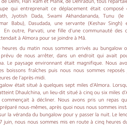
, de Delhi, Hari Ram et Manik, de Dehradun, tous repartai
upe qui entreprenait ce déplacement était composé
ath, Jyotish Dada, Swami Akhandananda, Tunu (le 
mar Babu), Dasudada, une servante (Keshav Singh) 
En outre, Parvati, une fille d’une communauté des co
ttendait à Almora pour se joindre à Mâ.
 heures du matin nous sommes arrivés au bungalow 
 prévu de nous arrêter, dans un endroit qui avait p
na. Le paysage environnant était magnifique. Nous avo
es boissons fraîches puis nous nous sommes reposés 
eures de l’après-midi.
galow était situé à quelques sept miles d’Almora. Lorsq
tteint Dhaulchina, un lieu-dit situé à cinq ou six miles d
r commençait à décliner. Nous avons pris un repas q
 préparé nous-mêmes, après quoi nous nous sommes insta
sur la véranda du bungalow pour y passer la nuit. Le len
17 juin, nous nous sommes mis en route à cinq heures d