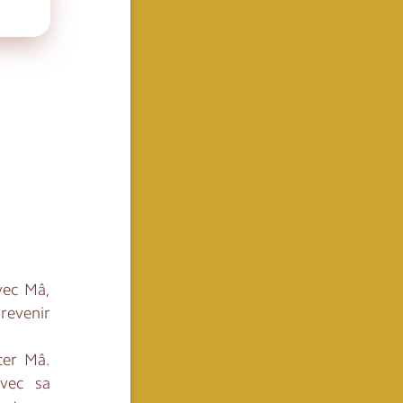
vec Mâ,
revenir
ter Mâ.
vec sa