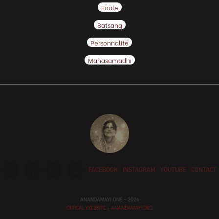
Foule
Satsang
Personnalité
Mahasamadhi
FACEBOOK
INSTAGRAM
YOUTUBE
CONTACT
ANANDAMAYI.ONE - 2026
OFFICAL WEBSITE
-
ANANDAMAYI.ORG