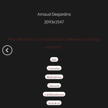
Arnaud Desjardins
2093x1547
Pour retourner à une collection triée selon les tags
suivants :
Mâ
Famille
Mahatma
Dévots
Célébrations
Gurukul