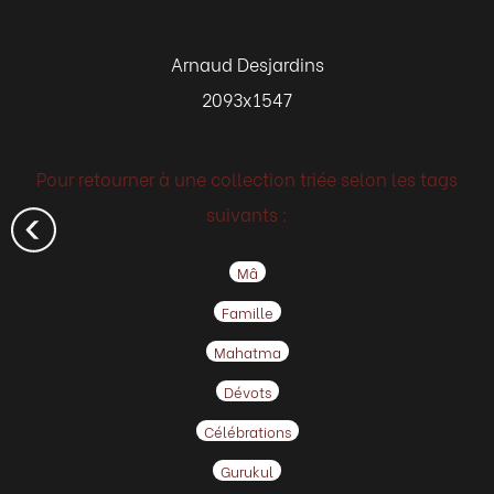
Arnaud Desjardins
2093x1547
Pour retourner à une collection triée selon les tags
suivants :
Mâ
Famille
Mahatma
Dévots
Célébrations
Gurukul