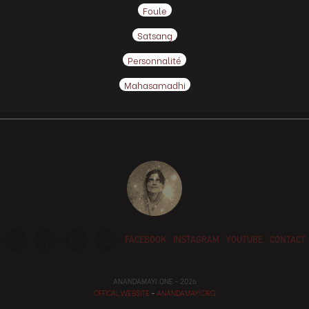
Foule
Satsang
Personnalité
Mahasamadhi
FACEBOOK
INSTAGRAM
YOUTUBE
CONTACT
ANANDAMAYI.ONE - 2026
OFFICAL WEBSITE
-
ANANDAMAYI.ORG