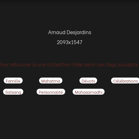
Arnaud Desjardins
2093x1547
Pour retourner à une collection triée selon les tags suivants 
Famille
Mahatma
Dévots
Célébrations
Satsang
Personnalité
Mahasamadhi