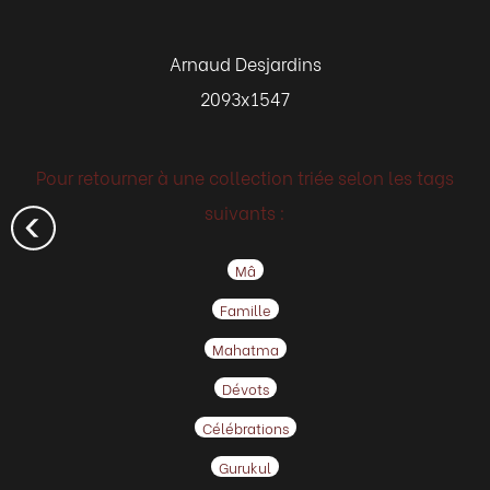
Arnaud Desjardins
2093x1547
Pour retourner à une collection triée selon les tags
suivants :
Mâ
Famille
Mahatma
Dévots
Célébrations
Gurukul