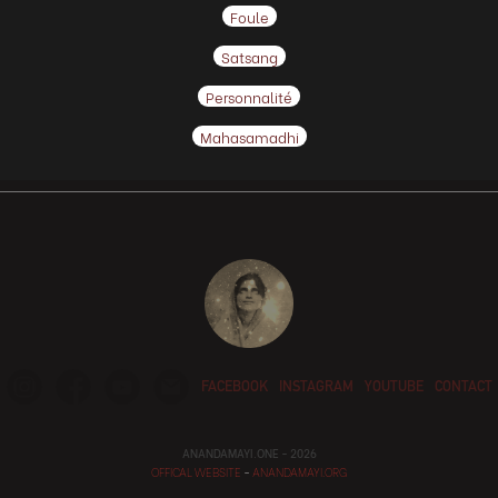
Foule
Satsang
Personnalité
Mahasamadhi
FACEBOOK
INSTAGRAM
YOUTUBE
CONTACT
ANANDAMAYI.ONE - 2026
OFFICAL WEBSITE
-
ANANDAMAYI.ORG