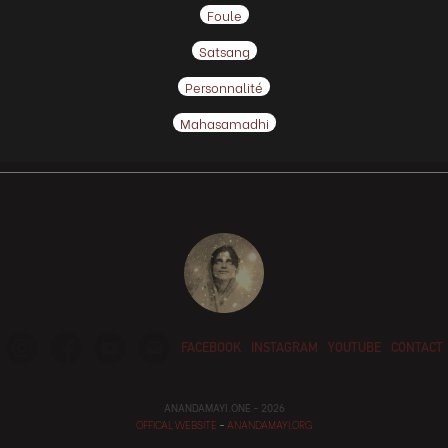
Foule
Satsang
Personnalité
Mahasamadhi
FACEBOOK
INSTAGRAM
YOUTUBE
CONTACT
ANANDAMAYI.ONE - 2026
OFFICAL WEBSITE
-
ANANDAMAYI.ORG