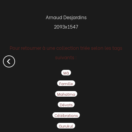
Arnaud Desjardins
2093x1547
Pour retourner à une collection triée selon les tags
suivants :
Mâ
Famille
Mahatma
Dévots
Célébrations
Gurukul