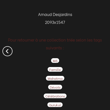
Arnaud Desjardins
2093x1547
Pour retourner à une collection triée selon les tags
suivants :
Mâ
Famille
Mahatma
Dévots
Célébrations
Gurukul