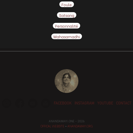
Foule
Satsang
Personnalité
Mahasamadhi
FACEBOOK
INSTAGRAM
YOUTUBE
CONTACT
ANANDAMAYI.ONE - 2026
OFFICAL WEBSITE
-
ANANDAMAYI.ORG