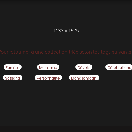
1133 × 1575
Pour retourner à une collection triée selon les tags suivants 
Famille
Mahatma
Dévots
Célébrations
Satsang
Personnalité
Mahasamadhi