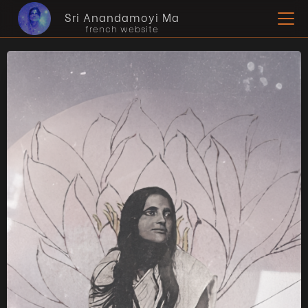
Sri Anandamoyi Ma
french website