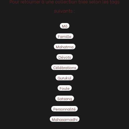
Pour retourner à une collection triée selon les tags
suivants :
Mâ
Famille
Mahatma
Dévots
Célébrations
Gurukul
Foule
Satsang
Personnalité
Mahasamadhi