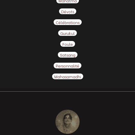
Mahatma
Dévots
Célébrations
Gurukul
Foule
Satsang
Personnalité
Mahasamadhi