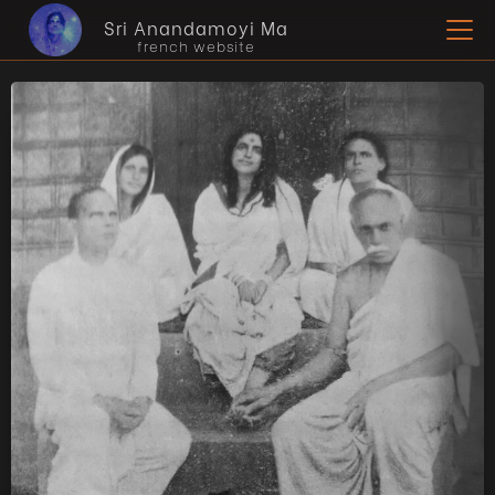
Sri Anandamoyi Ma
french website