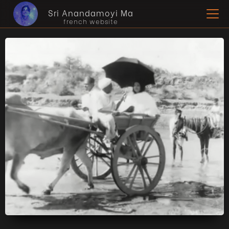
Sri Anandamoyi Ma
french website