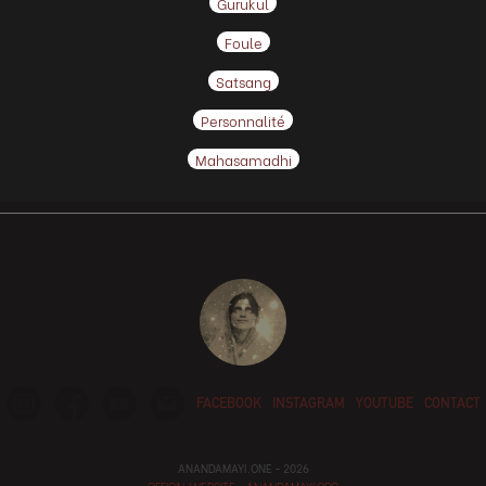
Gurukul
Foule
Satsang
Personnalité
Mahasamadhi
FACEBOOK
INSTAGRAM
YOUTUBE
CONTACT
ANANDAMAYI.ONE - 2026