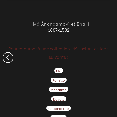
Mâ Ânandamayî et Bhaiji
1887x1532
Pour retourner à une collection triée selon les tags
suivants :
Mâ
Famille
Mahatma
Dévots
Célébrations