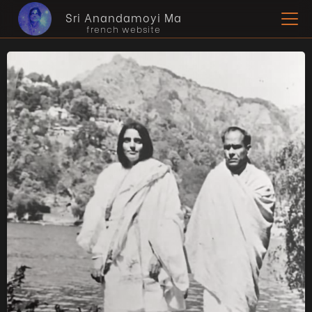
Sri Anandamoyi Ma
french website