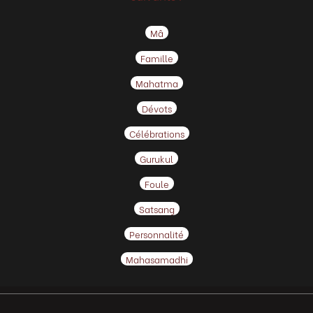
Mâ
Famille
Mahatma
Dévots
Célébrations
Gurukul
Foule
Satsang
Personnalité
Mahasamadhi