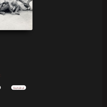
:
Gurukul