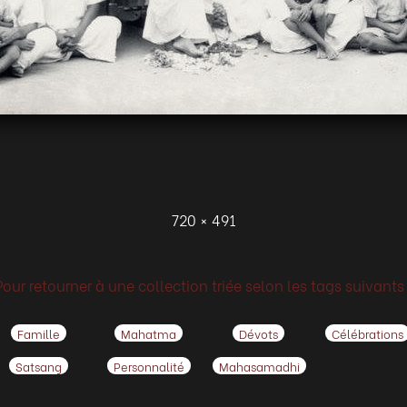
720 × 491
Pour retourner à une collection triée selon les tags suivants 
Famille
Mahatma
Dévots
Célébrations
Satsang
Personnalité
Mahasamadhi