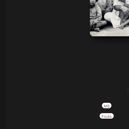
Mâ
Foule