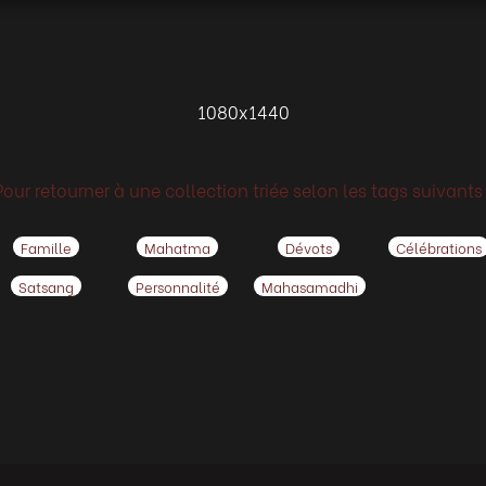
1080x1440
Pour retourner à une collection triée selon les tags suivants 
Famille
Mahatma
Dévots
Célébrations
Satsang
Personnalité
Mahasamadhi