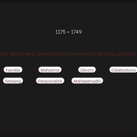
1175 × 1749
Pour retourner à une collection triée selon les tags suivants 
Famille
Mahatma
Dévots
Célébrations
Satsang
Personnalité
Mahasamadhi