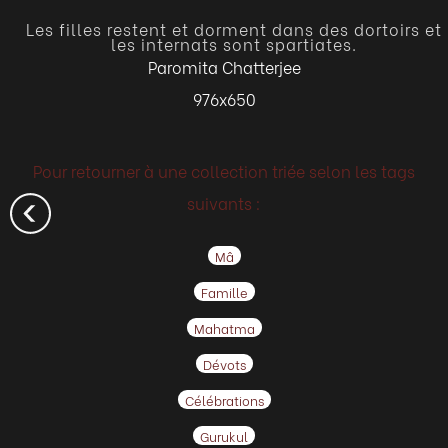
Les filles restent et dorment dans des dortoirs et
les internats sont spartiates.
Paromita Chatterjee
976x650
Pour retourner à une collection triée selon les tags
suivants :
Mâ
Famille
Mahatma
Dévots
Célébrations
Gurukul