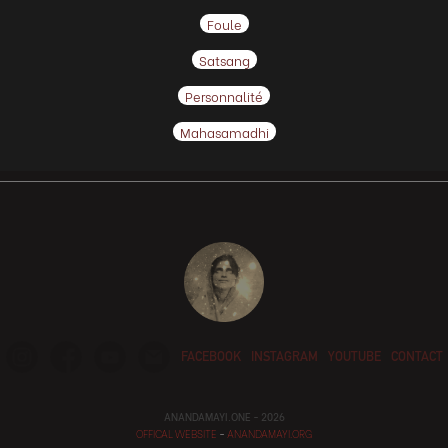
Foule
Satsang
Personnalité
Mahasamadhi
FACEBOOK
INSTAGRAM
YOUTUBE
CONTACT
ANANDAMAYI.ONE - 2026
OFFICAL WEBSITE
-
ANANDAMAYI.ORG