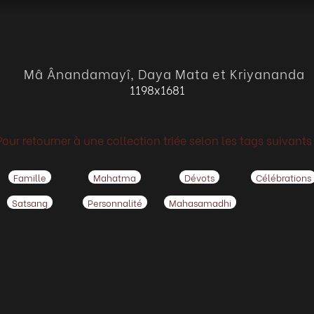
Mâ Ânandamayî, Daya Mata et Kriyananda
1198x1681
Pour retourner à une collection triée selon les tags suivants 
Famille
Mahatma
Dévots
Célébrations
Satsang
Personnalité
Mahasamadhi