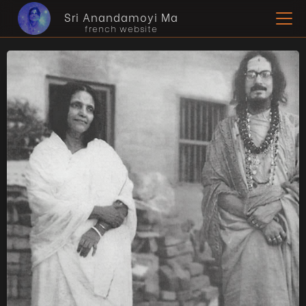
Sri Anandamoyi Ma
french website