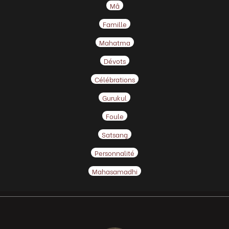
Mâ
Famille
Mahatma
Dévots
Célébrations
Gurukul
Foule
Satsang
Personnalité
Mahasamadhi