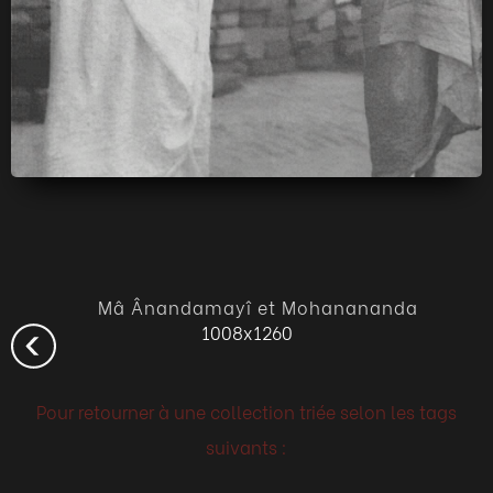
Mâ Ânandamayî et Mohanananda
1008x1260
Pour retourner à une collection triée selon les tags
suivants :