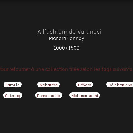
A l'ashram de Varanasi
Richard Lannoy
1000 × 1500
Pour retourner à une collection triée selon les tags suivants 
Famille
Mahatma
Dévots
Célébrations
Satsang
Personnalité
Mahasamadhi