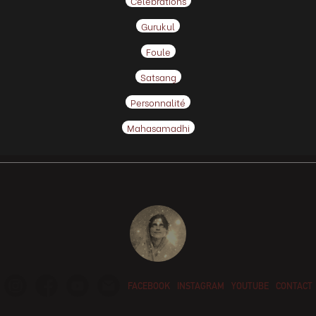
Célébrations
Gurukul
Foule
Satsang
Personnalité
Mahasamadhi
FACEBOOK
INSTAGRAM
YOUTUBE
CONTACT