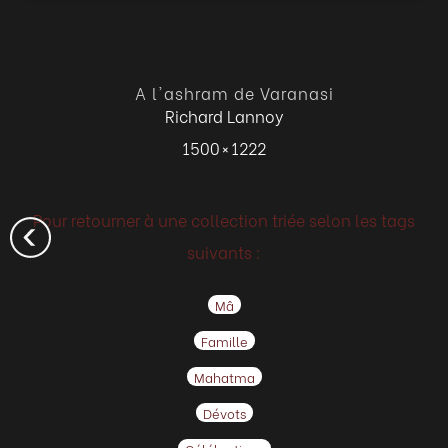
A l'ashram de Varanasi
Richard Lannoy
1500 × 1222
Pour retourner à une collection triée selon les tags
suivants :
Mâ
Famille
Mahatma
Dévots