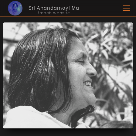
Sri Anandamoyi Ma
french website