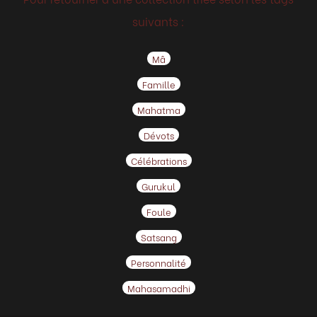
suivants :
Mâ
Famille
Mahatma
Dévots
Célébrations
Gurukul
Foule
Satsang
Personnalité
Mahasamadhi