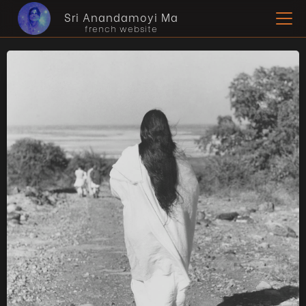
Sri Anandamoyi Ma
french website