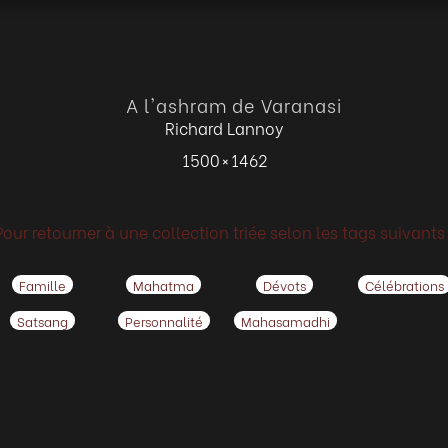
A l'ashram de Varanasi
Richard Lannoy
1500 × 1462
Pour retourner à une collection triée selon les tags suivants 
Famille
Mahatma
Dévots
Célébrations
Satsang
Personnalité
Mahasamadhi