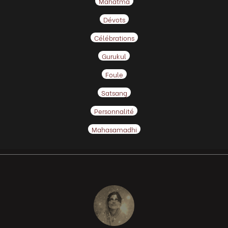
Mahatma
Dévots
Célébrations
Gurukul
Foule
Satsang
Personnalité
Mahasamadhi