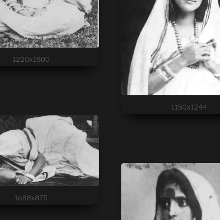
1220x1800
1150x1244
1688x875