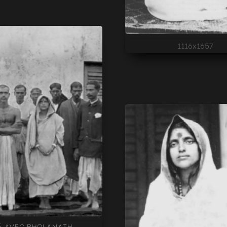
1116x1657
Â AVEC BHOLANATH