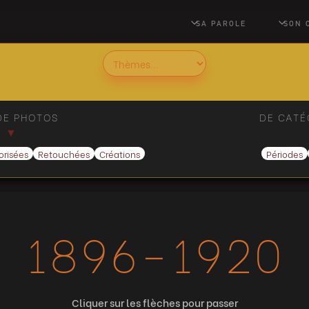
SA PAROLE
SON 
DE PHOTOS
DE CATÉ
▼
orisées
Retouchées
Créations
Périodes
1896-1920
Cliquer sur les flèches pour passer