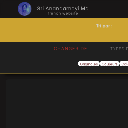
Sri Anandamoyi Ma
french website
Tri par
:
CHANGER DE :
TYPES 
Originales
Couleurs
Col