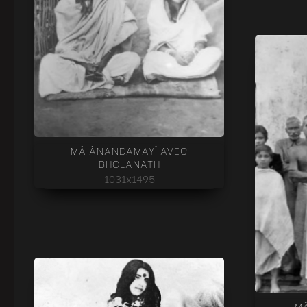
MÂ ÂNANDAMAYÎ AVEC
BHOLANATH
1031x1495
M