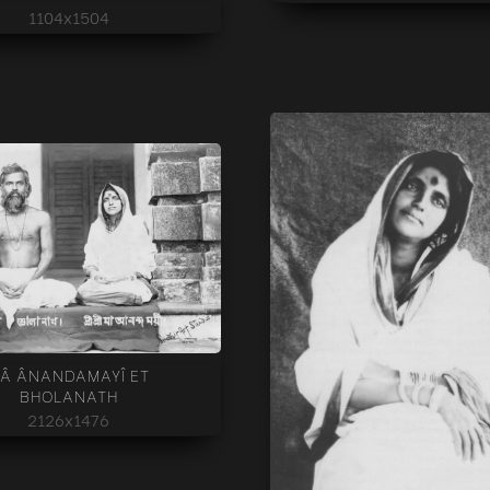
1104x1504
Â ÂNANDAMAYÎ ET
BHOLANATH
2126x1476