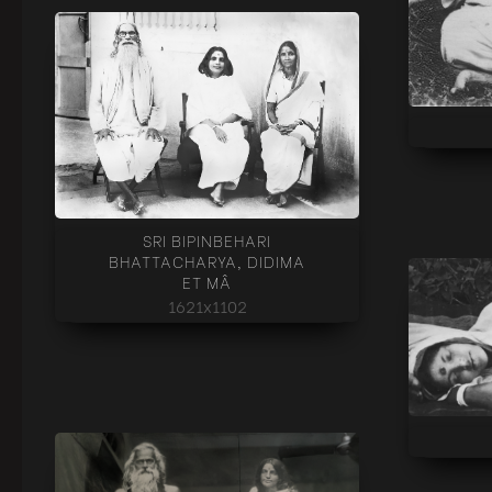
SRI BIPINBEHARI
BHATTACHARYA, DIDIMA
ET MÂ
1621x1102