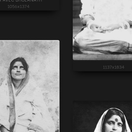
1056x1374
1137x1834