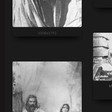
1008x1792
M