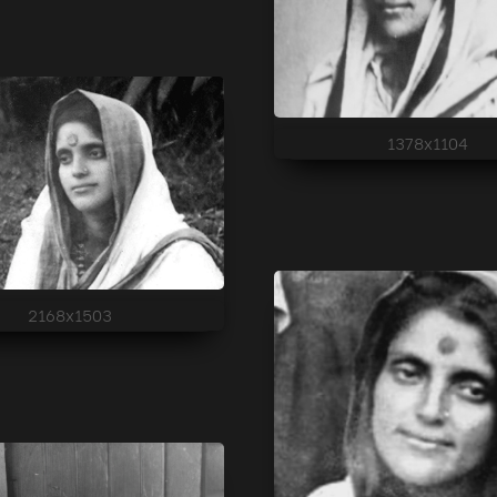
1378x1104
2168x1503