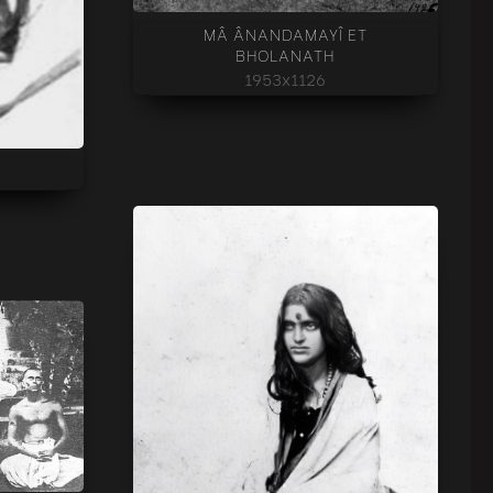
MÂ ÂNANDAMAYÎ ET
BHOLANATH
1953x1126