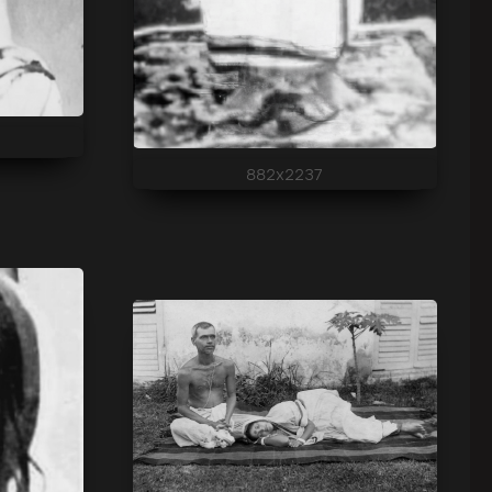
882x2237