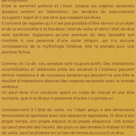
Entre le sommeil profond et l'éveil, lorsque les organes sensoriels
grossiers entrent en hibernation, les sanskars du subconscient
occupent l'esprit et c'est ainsi que naissent les rêves.
Il convient de rappeler qu'il n'est pas possible d'être témoin d'un objet
et de le reconnaître à la fois dans l'état de veille et dans l'état de rêve
sans sanskars. Supposons qu'une peinture du dieu Ganesha soit
montrée à une personne d'une autre religion, qui n'a aucune
connaissance de la mythologie hindoue, elle la prendra pour une
peinture fictive.
Comme on l'a dit, ces
sanskars
sont toujours actifs. Des interactions
incontrôlables et aléatoires entre les
sanskars
à l'intérieur peuvent
donner naissance à de nouveaux sanskars qui peuvent ne pas être le
résultat d'interactions directes des organes sensoriels avec le monde
extérieur.
On peut rêver d'un centaure ayant un corps de cheval et une tête
humaine, que ni le rêveur ni personne d'autre n'a jamais vu.
Contrairement à l'état de veille, où l'objet perçu a des dimensions
temporelles et spatiales avec une séquence appropriée, le rêve a son
propre temps, son propre espace et sa propre séquence. Une action
qui peut prendre des heures, des jours ou des années à réaliser à l'état
de veille, peut se produire en un rien de temps au cours d'un rêve.