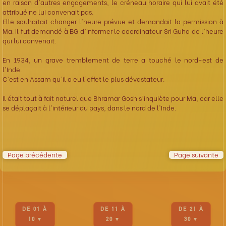
en raison d'autres engagements, le créneau horaire qui lui avait été
attribué ne lui convenait pas.
Elle souhaitait changer l'heure prévue et demandait la permission à
Ma. Il fut demandé à BG d'informer le coordinateur Sri Guha de l'heure
qui lui convenait.
En 1934, un grave tremblement de terre a touché le nord-est de
l'Inde.
C'est en Assam qu'il a eu l'effet le plus dévastateur.
Il était tout à fait naturel que Bhramar Gosh s'inquiète pour Ma, car elle
se déplaçait à l'intérieur du pays, dans le nord de l'Inde.
Page précédente
Page suivante
DE 01 À
DE 11 À
DE 21 À
10 ▾
20 ▾
30 ▾