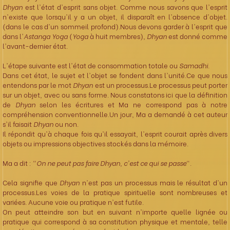
Dhyan
est l'état d'esprit sans objet. Comme nous savons que l'esprit
n'existe que lorsqu'il y a un objet, il disparaît en l'absence d'objet.
(dans le cas d'un sommeil profond).Nous devons garder à l'esprit que
dans l'
Astanga Yoga
(
Yoga
à huit membres),
Dhyan
est donné comme
l'avant-dernier état.
L'étape suivante est l'état de consommation totale ou
Samadhi
.
Dans cet état, le sujet et l'objet se fondent dans l'unité.Ce que nous
entendons par le mot
Dhyan
est un processus.Le processus peut porter
sur un objet, avec ou sans forme. Nous constatons ici que la définition
de
Dhyan
selon les écritures et Ma ne correspond pas à notre
compréhension conventionnelle.Un jour, Ma a demandé à cet auteur
s'il faisait
Dhyan
ou non.
Il répondit qu'à chaque fois qu'il essayait, l'esprit courait après divers
objets ou impressions objectives stockés dans la mémoire.
Ma a dit : "
On ne peut pas faire Dhyan, c'est ce qui se passe
".
Cela signifie que
Dhyan
n'est pas un processus mais le résultat d'un
processus.Les voies de la pratique spirituelle sont nombreuses et
variées. Aucune voie ou pratique n'est futile.
On peut atteindre son but en suivant n'importe quelle lignée ou
pratique qui correspond à sa constitution physique et mentale, telle