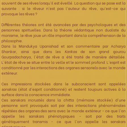
souvient de ses rêves lorsqu'il est éveillé. La question qui se pose est la
suivante : si le rêveur n'est pas l'auteur du rêve, qu'est-ce qui
provoque les rêves ?
Différentes théories ont été avancées par des psychologues et des
personnes spirituelles. Dans la théorie védantique non dualiste du
monisme, le rêve joue un rôle important dans la compréhension de la
philosophie.
Dans la Mandukya Upanishad et son commentaire par Acharya
Shankar, ainsi que dans les
Karikas
de son grand gourou
Gourpadacharya, l'état de rêve a été traité de manière détaillée.
L'état de rêve se situe entre la veille et le sommeil profond. L'esprit est
conditionné par les interactions des organes sensoriels avec le monde
extérieur.
Ces impressions stockées dans le subconscient sont appelées
sanskras
(état d'esprit conditionné) et restent toujours actives à la
surface dans la conscience immédiate.
Ces sanskars incrustés dans la chitta (mémoire stockée) d'une
personne sont provoqués soit par des interactions phénoménales
répétées des organes des sens avec le monde extérieur - ce que l'on
appelle les sanskars phénotypiques - soit par des traits
génétiquement transmis - ce que l'on appelle les sanskars
génotypiques.