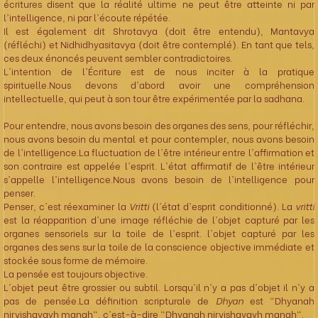
écritures disent que la réalité ultime ne peut être atteinte ni par
l'intelligence, ni par l'écoute répétée.
Il est également dit Shrotavya (doit être entendu), Mantavya
(réfléchi) et Nidhidhyasitavya (doit être contemplé). En tant que tels,
ces deux énoncés peuvent sembler contradictoires.
L'intention de l'Écriture est de nous inciter à la pratique
spirituelle.Nous devons d'abord avoir une compréhension
intellectuelle, qui peut à son tour être expérimentée par la sadhana.
Pour entendre, nous avons besoin des organes des sens, pour réfléchir,
nous avons besoin du mental et pour contempler, nous avons besoin
de l'intelligence.La fluctuation de l'être intérieur entre l'affirmation et
son contraire est appelée l'esprit. L'état affirmatif de l'être intérieur
s'appelle l'intelligence.Nous avons besoin de l'intelligence pour
penser.
Penser, c'est réexaminer la
Vritti
(l'état d'esprit conditionné). La
vritti
est la réapparition d'une image réfléchie de l'objet capturé par les
organes sensoriels sur la toile de l'esprit. l'objet capturé par les
organes des sens sur la toile de la conscience objective immédiate et
stockée sous forme de mémoire.
La pensée est toujours objective.
L'objet peut être grossier ou subtil. Lorsqu'il n'y a pas d'objet il n'y a
pas de pensée.La définition scripturale de
Dhyan
est "Dhyanah
nirvishayayh manah", c'est-à-dire "Dhyanah nirvishayayh manah".