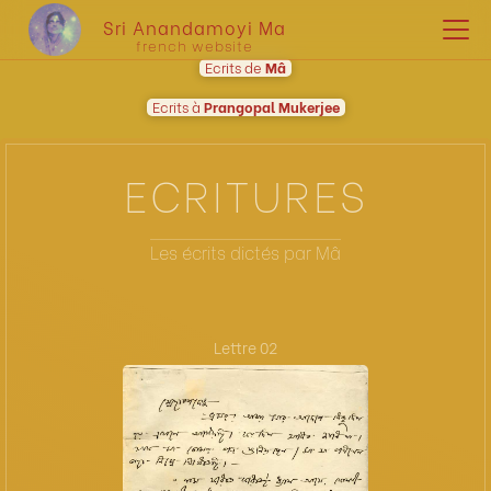
Sri Anandamoyi Ma
french website
Ecrits de
Mâ
Ecrits à
Prangopal Mukerjee
ECRITURES
Les écrits dictés par Mâ
Lettre 02