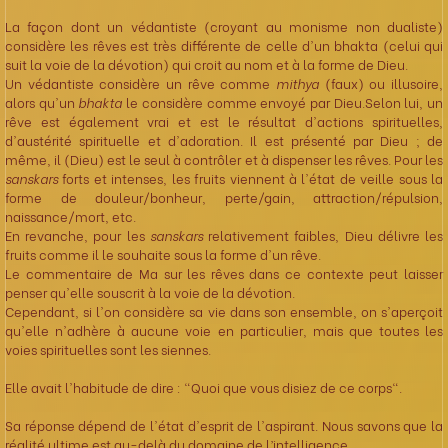
La façon dont un védantiste (croyant au monisme non dualiste)
considère les rêves est très différente de celle d'un bhakta (celui qui
suit la voie de la dévotion) qui croit au nom et à la forme de Dieu.
Un védantiste considère un rêve comme
mithya
(faux) ou illusoire,
alors qu'un
bhakta
le considère comme envoyé par Dieu.Selon lui, un
rêve est également vrai et est le résultat d'actions spirituelles,
d'austérité spirituelle et d'adoration. Il est présenté par Dieu ; de
même, il (Dieu) est le seul à contrôler et à dispenser les rêves. Pour les
sanskars
forts et intenses, les fruits viennent à l'état de veille sous la
forme de douleur/bonheur, perte/gain, attraction/répulsion,
naissance/mort, etc.
En revanche, pour les
sanskars
relativement faibles, Dieu délivre les
fruits comme il le souhaite sous la forme d'un rêve.
Le commentaire de Ma sur les rêves dans ce contexte peut laisser
penser qu'elle souscrit à la voie de la dévotion.
Cependant, si l'on considère sa vie dans son ensemble, on s'aperçoit
qu'elle n'adhère à aucune voie en particulier, mais que toutes les
voies spirituelles sont les siennes.
Elle avait l'habitude de dire : "Quoi que vous disiez de ce corps".
Sa réponse dépend de l'état d'esprit de l'aspirant. Nous savons que la
réalité ultime est au-delà du domaine de l’intelligence