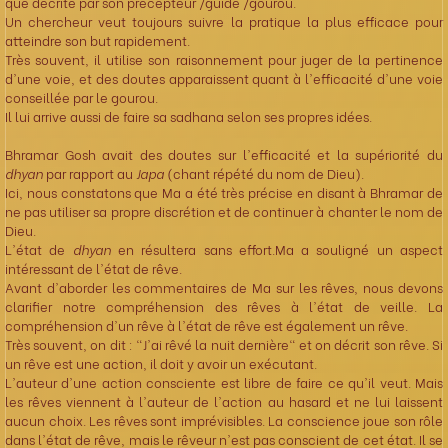
que décrite par son précepteur /guide /gourou.
Un chercheur veut toujours suivre la pratique la plus efficace pour
atteindre son but rapidement.
Très souvent, il utilise son raisonnement pour juger de la pertinence
d'une voie, et des doutes apparaissent quant à l'efficacité d'une voie
conseillée par le gourou.
Il lui arrive aussi de faire sa sadhana selon ses propres idées.
Bhramar Gosh avait des doutes sur l'efficacité et la supériorité du
dhyan
par rapport au
Japa
(chant répété du nom de Dieu).
Ici, nous constatons que Ma a été très précise en disant à Bhramar de
ne pas utiliser sa propre discrétion et de continuer à chanter le nom de
Dieu.
L'état de
dhyan
en résultera sans effort.Ma a souligné un aspect
intéressant de l'état de rêve.
Avant d'aborder les commentaires de Ma sur les rêves, nous devons
clarifier notre compréhension des rêves à l'état de veille. La
compréhension d'un rêve à l'état de rêve est également un rêve.
Très souvent, on dit : "J'ai rêvé la nuit dernière" et on décrit son rêve. Si
un rêve est une action, il doit y avoir un exécutant.
L'auteur d'une action consciente est libre de faire ce qu'il veut. Mais
les rêves viennent à l'auteur de l'action au hasard et ne lui laissent
aucun choix. Les rêves sont imprévisibles. La conscience joue son rôle
dans l'état de rêve, mais le rêveur n'est pas conscient de cet état. Il se