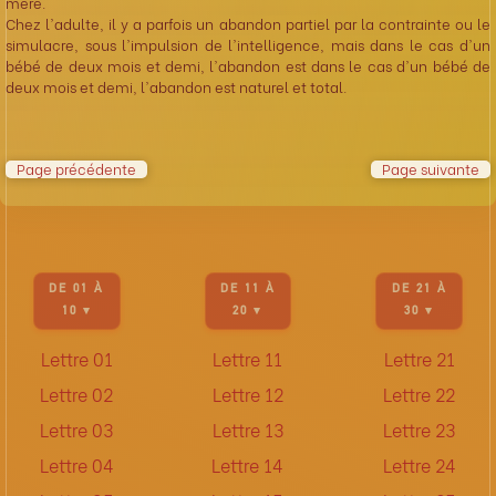
mère.
Chez l'adulte, il y a parfois un abandon partiel par la contrainte ou le
simulacre, sous l'impulsion de l'intelligence, mais dans le cas d'un
bébé de deux mois et demi, l'abandon est dans le cas d'un bébé de
deux mois et demi, l'abandon est naturel et total.
Page précédente
Page suivante
DE 01 À
DE 11 À
DE 21 À
10 ▾
20 ▾
30 ▾
Lettre 01
Lettre 11
Lettre 21
Lettre 02
Lettre 12
Lettre 22
Lettre 03
Lettre 13
Lettre 23
Lettre 04
Lettre 14
Lettre 24