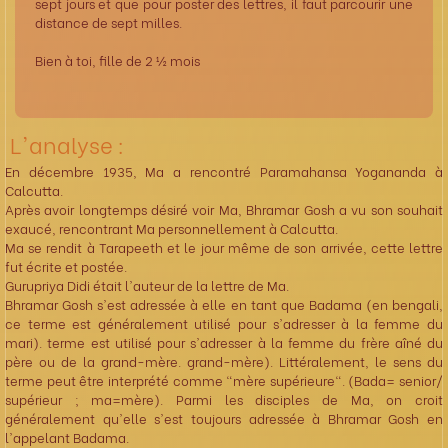
sept jours et que pour poster des lettres, il faut parcourir une
distance de sept milles.
Bien à toi, fille de 2 ½ mois
L'analyse :
En décembre 1935, Ma a rencontré Paramahansa Yogananda à
Calcutta.
Après avoir longtemps désiré voir Ma, Bhramar Gosh a vu son souhait
exaucé, rencontrant Ma personnellement à Calcutta.
Ma se rendit à Tarapeeth et le jour même de son arrivée, cette lettre
fut écrite et postée.
Gurupriya Didi était l'auteur de la lettre de Ma.
Bhramar Gosh s'est adressée à elle en tant que Badama (en bengali,
ce terme est généralement utilisé pour s'adresser à la femme du
mari). terme est utilisé pour s'adresser à la femme du frère aîné du
père ou de la grand-mère. grand-mère). Littéralement, le sens du
terme peut être interprété comme "mère supérieure". (Bada= senior/
supérieur ; ma=mère). Parmi les disciples de Ma, on croit
généralement qu'elle s'est toujours adressée à Bhramar Gosh en
l'appelant Badama.