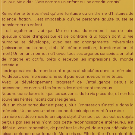
Un jour, Ma a dit : "Sois comme un enfant qui ne grandit jamais".
Remonter le temps n'est qu'une fantaisie ou un thème d'histoires de
science-fiction. Il est impossible qu'une personne adulte puisse se
transformer en enfant.
Il est également vrai que Ma ne nous demanderait pas de faire
quelque chose d'impossible et de contraire à la façon dont la vie
humaine se développe, avec ses six changements irréversibles
(naissance, croissance, stabilité, décomposition, transformation et
mort).Un enfant normal naît avec tous ses organes sensoriels en état
de marche et actifs, prêts à recevoir les impressions du monde
extérieur.
Les impressions du monde sont reçues et stockées dans la mémoire.
Au départ, ces impressions ne sont pas reconnues comme telles.
Avec le développement progressif de l'intelligence depuis la
naissance, les noms et les formes des objets sont reconnus.
Nous ne considérons ici que les souvenirs de la vie présente, et non les
souvenirs hérités inscrits dans les gènes.
Plus un objet particulier est perçu, plus l'impression s'installe dans la
mémoire. Un nouveau-né se connecte principalement à sa mère.
La mère est désormais le principal objet d'amour, car les autres objets
perçus par ses sens n'ont pas cette reconnaissance intérieure.Il est
difficile, voire impossible, de pénétrer le kheyal de Ma pour dévoiler la
raison profonde pour laquelle Ma a pris sur Elle le rôle d'un enfant de