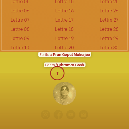
Lettre 05
Lettre 15
Lettre 25
Lettre 06
Lettre 16
Lettre 26
Lettre 07
Lettre 17
Lettre 27
Lettre 08
Lettre 18
Lettre 28
Lettre 09
Lettre 19
Lettre 29
Lettre 10
Lettre 20
Lettre 30
Ecrits à
Pran Gopal Mukerjee
Ecrits à
Bhramar Gosh
⬆︎