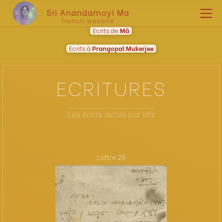
Sri Anandamoyi Ma
french website
Ecrits de
Mâ
Ecrits à
Prangopal Mukerjee
ECRITURES
Les écrits dictés par Mâ
Lettre 28