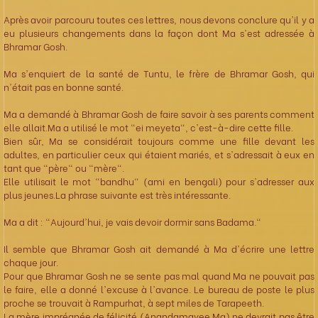
Après avoir parcouru toutes ces lettres, nous devons conclure qu'il y a
eu plusieurs changements dans la façon dont Ma s'est adressée à
Bhramar Gosh.
Ma s'enquiert de la santé de Tuntu, le frère de Bhramar Gosh, qui
n'était pas en bonne santé.
Ma a demandé à Bhramar Gosh de faire savoir à ses parents comment
elle allait.Ma a utilisé le mot "ei meyeta", c'est-à-dire cette fille.
Bien sûr, Ma se considérait toujours comme une fille devant les
adultes, en particulier ceux qui étaient mariés, et s'adressait à eux en
tant que "père" ou "mère".
Elle utilisait le mot "bandhu" (ami en bengali) pour s'adresser aux
plus jeunes.La phrase suivante est très intéressante.
Ma a dit : "Aujourd'hui, je vais devoir dormir sans Badama."
Il semble que Bhramar Gosh ait demandé à Ma d'écrire une lettre
chaque jour.
Pour que Bhramar Gosh ne se sente pas mal quand Ma ne pouvait pas
le faire, elle a donné l'excuse à l'avance. Le bureau de poste le plus
proche se trouvait à Rampurhat, à sept miles de Tarapeeth.
La mère imprégnée de félicité (Anandamayee Ma) ne devrait pas être