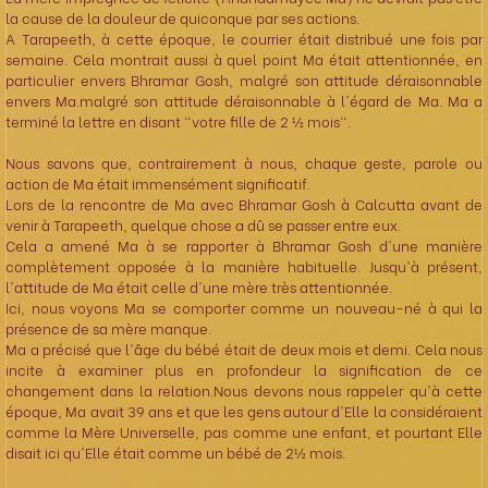
la cause de la douleur de quiconque par ses actions.
A Tarapeeth, à cette époque, le courrier était distribué une fois par
semaine. Cela montrait aussi à quel point Ma était attentionnée, en
particulier envers Bhramar Gosh, malgré son attitude déraisonnable
envers Ma.malgré son attitude déraisonnable à l'égard de Ma. Ma a
terminé la lettre en disant "votre fille de 2 ½ mois".
Nous savons que, contrairement à nous, chaque geste, parole ou
action de Ma était immensément significatif.
Lors de la rencontre de Ma avec Bhramar Gosh à Calcutta avant de
venir à Tarapeeth, quelque chose a dû se passer entre eux.
Cela a amené Ma à se rapporter à Bhramar Gosh d'une manière
complètement opposée à la manière habituelle. Jusqu'à présent,
l'attitude de Ma était celle d'une mère très attentionnée.
Ici, nous voyons Ma se comporter comme un nouveau-né à qui la
présence de sa mère manque.
Ma a précisé que l'âge du bébé était de deux mois et demi. Cela nous
incite à examiner plus en profondeur la signification de ce
changement dans la relation.Nous devons nous rappeler qu'à cette
époque, Ma avait 39 ans et que les gens autour d'Elle la considéraient
comme la Mère Universelle, pas comme une enfant, et pourtant Elle
disait ici qu'Elle était comme un bébé de 2½ mois.