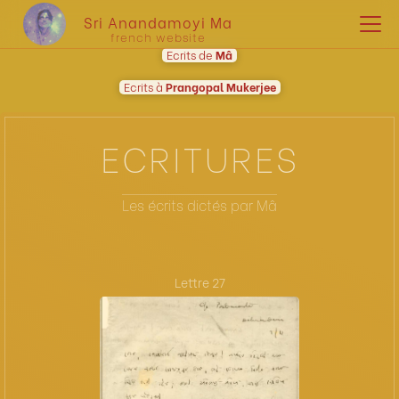
Sri Anandamoyi Ma
french website
Ecrits de
Mâ
Ecrits à
Prangopal Mukerjee
ECRITURES
Les écrits dictés par Mâ
Lettre 27