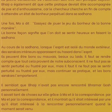
Bhaiji a également dit que cette pratique devrait être accompagnée
de joie et d'enthousiasme, car le chercheur cherche en fin de compte
à atteindre un état de bonheur perpétuel dans sa sadhana.
Une fois, Ma a dit : "Essayez de jouer le jeu du bonheur de la bonne
manière".
La bonne façon signifie que l'on doit se sentir heureux en faisant la
sadhana.
Au cours de la sadhana, lorsque l'esprit est isolé du monde extérieur,
des sanskars intérieurs apparaissent au hasard dans l'esprit.
Ils peuvent être bons ou mauvais, beaux ou laids. Il faut se rendre
compte que tout cela provient de notre subconscient. Il ne faut pas se
sentir perturbé ou frustré par eux, mais il faut Il ne faut pas se sentir
perturbé ou frustré par eux, mais continuer sa pratique, et les bons
sanskars l'emporteront.
Il semblait que Bhaiji n'avait pas encore rencontré Bhramar Gosh
personnellement.
Il savait tant de choses sur elle grâce à Ma et à la correspondance. par
Ma et par la correspondance, et il montrait qu'il était intéressé par une
qu'il était intéressé à la rencontrer personnellement quand le
moment serait venu.