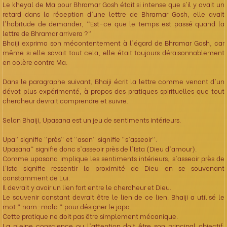
Le kheyal de Ma pour Bhramar Gosh était si intense que s'il y avait un
retard dans la réception d'une lettre de Bhramar Gosh, elle avait
l'habitude de demander, "Est-ce que le temps est passé quand la
lettre de Bhramar arrivera ?"
Bhaiji exprima son mécontentement à l'égard de Bhramar Gosh, car
même si elle savait tout cela, elle était toujours déraisonnablement
en colère contre Ma.
Dans le paragraphe suivant, Bhaiji écrit la lettre comme venant d'un
dévot plus expérimenté, à propos des pratiques spirituelles que tout
chercheur devrait comprendre et suivre.
Selon Bhaiji, Upasana est un jeu de sentiments intérieurs.
Upa" signifie "près" et "asan" signifie "s'asseoir".
Upasana" signifie donc s'asseoir près de l'Ista (Dieu d'amour).
Comme upasana implique les sentiments intérieurs, s'asseoir près de
l'Ista signifie ressentir la proximité de Dieu en se souvenant
constamment de Lui.
Il devrait y avoir un lien fort entre le chercheur et Dieu.
Le souvenir constant devrait être le lien de ce lien. Bhaiji a utilisé le
mot " nam-mala " pour désigner le japa.
Cette pratique ne doit pas être simplement mécanique.
La pleine conscience ou l'attention doit être son principal objectif.