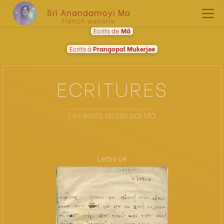
Sri Anandamoyi Ma
french website
Ecrits de
Mâ
Ecrits à
Prangopal Mukerjee
ECRITURES
Les écrits dictés par Mâ
Lettre 04