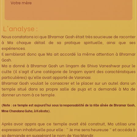
Votre mère
L'analyse :
Nous constatons ici que Bhramar Gosh était très soucieuse de raconter
à Ma chaque détail de sa pratique spirituelle, ainsi que ses
expériences.
Il semblerait donc que Ma ait accordé la même attention à Bhramar
Gosh.
Ma a donné à Bhramar Gosh un lingam de Shiva Vaneshwar pour le
culte (il s'agit d'une catégorie de lingam ayant des caractéristiques
particulières) qu'elle avait apporté de Varanasi.
Bhramar Gosh voulait le consacrer et le placer sur un autel dans un
temple situé dans sa propre salle de puja et a demandé à Ma de
donner un nom à ce temple.
(Note : ce temple est aujourd'hui sous la responsabilité de la fille aînée de Bhramar Gosh,
Mme Chandana Guha, à Kolkata).
Après avoir appris que ce temple avait été construit, Ma utilisa une
expression inhabituelle pour elle : " Je me sens heureuse " et accéda à
sa demande en suggérant le nom de Yog Mandir.