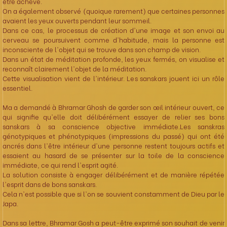
être achevé.
On a également observé (quoique rarement) que certaines personnes
avaient les yeux ouverts pendant leur sommeil.
Dans ce cas, le processus de création d'une image et son envoi au
cerveau se poursuivent comme d'habitude, mais la personne est
inconsciente de l'objet qui se trouve dans son champ de vision.
Dans un état de méditation profonde, les yeux fermés, on visualise et
reconnaît clairement l'objet de la méditation.
Cette visualisation vient de l'intérieur. Les sanskars jouent ici un rôle
essentiel.
Ma a demandé à Bhramar Ghosh de garder son œil intérieur ouvert, ce
qui signifie qu'elle doit délibérément essayer de relier ses bons
sanskars à sa conscience objective immédiate.Les sanskras
génotypiques et phénotypiques (impressions du passé) qui ont été
ancrés dans l'être intérieur d'une personne restent toujours actifs et
essaient au hasard de se présenter sur la toile de la conscience
immédiate, ce qui rend l'esprit agité.
La solution consiste à engager délibérément et de manière répétée
l'esprit dans de bons sanskars.
Cela n'est possible que si l'on se souvient constamment de Dieu par le
Japa.
Dans sa lettre, Bhramar Gosh a peut-être exprimé son souhait de venir