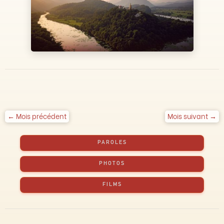
← Mois précédent
Mois suivant →
PAROLES
PHOTOS
FILMS