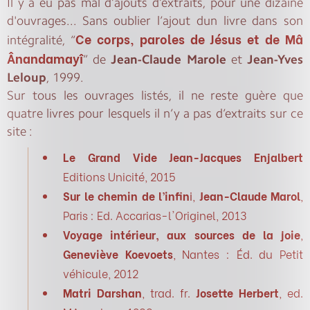
Il y a eu pas mal d’ajouts d’extraits, pour une dizaine
d'ouvrages... Sans oublier l’ajout dun livre dans son
Ce corps, paroles de Jésus et de Mâ
intégralité, “
Ânandamayî
” de
Jean-Claude Marole
et
Jean-Yves
Leloup
, 1999.
Sur tous les ouvrages listés, il ne reste guère que
quatre livres pour lesquels il n’y a pas d’extraits sur ce
site :
Le Grand Vide
Jean-Jacques Enjalbert
Editions Unicité, 2015
Sur le chemin de l’infin
i
,
Jean-Claude Marol
,
Paris : Ed. Accarias-l'Originel, 2013
Voyage intérieur, aux sources de la joie
,
Geneviève Koevoets
, Nantes : Éd. du Petit
véhicule, 2012
Matri Darshan
, trad. fr.
Josette Herbert
, ed.