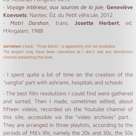
-
Voyage intérieur, aux sources de la joie
,
Geneviève
Koevoets
, Nantes: Éd. du Petit véhicule, 2012
-
Matri Darshan
, trans.
Josette Herbert
, ed.
MAngalam, 1988
Jad Hatem
's book, "
Three Saints
", is apparently still not available.
The project may have been cancelled as I don't see any distribution
channel presenting this book.
- I spent quite a bit of time on the creation of the
"sangha" part with ashrams, hospitals and schools
- The best film resolutions I could find were gathered
and sorted. Then I made, sometimes edited, about
fifteen videos, recorded on the Youtube channel of
this site, accessible via the "video archives" part...
They are arranged in three playlists, according to the
periods of Mâ's life, namely the 20s and 30s, the 50s