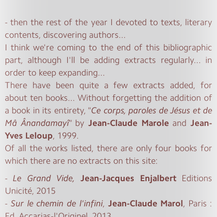
- then the rest of the year I devoted to texts, literary
contents, discovering authors...
I think we're coming to the end of this bibliographic
part, although I'll be adding extracts regularly... in
order to keep expanding...
There have been quite a few extracts added, for
about ten books... Without forgetting the addition of
a book in its entirety, "
Ce corps, paroles de Jésus et de
Mâ Ânandamayî
" by
Jean-Claude Marole
and
Jean-
Yves Leloup
, 1999.
Of all the works listed, there are only four books for
which there are no extracts on this site:
-
Le Grand Vide,
Jean-Jacques Enjalbert
Editions
Unicité, 2015
-
Sur le chemin de l'infini
,
Jean-Claude Marol
, Paris :
Ed. Accarias-l'Originel, 2013