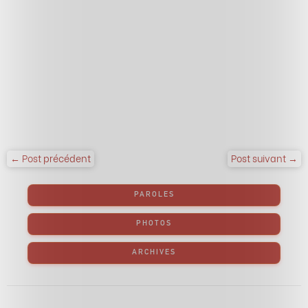
← Post précédent
Post suivant →
PAROLES
PHOTOS
ARCHIVES