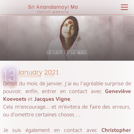
Sri Anandamoyi Ma
french website
LE LAIT ET LE MIEL
January 2021
13
Wednesday
17:05
Début du mois de janvier, j'ai eu l'agréable surprise de
pouvoir, enfin, entrer en contact avec
Geneviève
Koevoets
et
Jacques Vigne
.
Cela m'encourage... et m'évitera de faire des erreurs,
ou d'omettre certaines choses ...
Je suis également en contact avec
Christopher