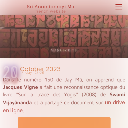
Sri Anandamoyi Ma
french website
MANUSCRITS
October 2023
20
Friday
17:08
Dans le numéro 150 de Jay Mâ, on apprend que
Jacques Vigne
a fait une reconnaissance optique du
livre "Sur la trace des Yogis" (2008) de
Swami
un drive
Vijayânanda
et a partagé ce document sur
en ligne
.