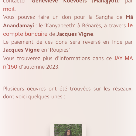
contacter
Geneviève Koevoets
(
Mahâjyoti
) par
mail
.
Vous pouvez faire un don pour la Sangha de
Mâ
le
Anandamayî
: le ‘Kanyapeeth’ à Bénarès, à travers
compte bancaire
de
Jacques Vigne
.
Le paiement de ces dons sera reversé en Inde par
Jacques Vigne
en ‘Roupies’
JAY MA
Vous trouverez plus d'informations dans ce
n°150
d'automne 2023.
Plusieurs oeuvres ont été trouvées sur les réseaux,
dont voici quelques-unes :